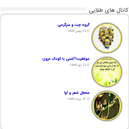
کانال های طلایی
گروه چت و سرگرمی
12 بهمن 1400
موفقیت*آشتی با کودک درون
12 مهر 1400
محفل شعر و آوا
21 مرداد 1400