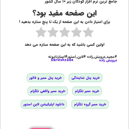
جامع ترین نرم افزار کودکان زیر ۱۰ سال کشور
این صفحه مفید بود؟
برای امتیاز دادن به این صفحه از یک تا پنج ستاره بدهید !
اولین کسی باشید که به این صفحه ستاره می دهد
#مجید_درویش_زاده #لاین_استور#استارتاپونه
درویش زاده
Darvishzade
خرید پنل نمایندگی
خرید پنل ممبر و فالور
خرید ممبر تلگرام
خرید ممبر واقعی تلگرام
خرید ممبر گروه تلگرام
دانلود اپلیکیشن لاین استور