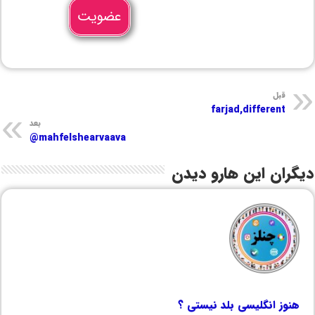
عضویت
قبل
farjad,different
بعد
mahfelshearvaava@
دیگران این هارو دیدن
هنوز انگلیسی بلد نیستی ؟