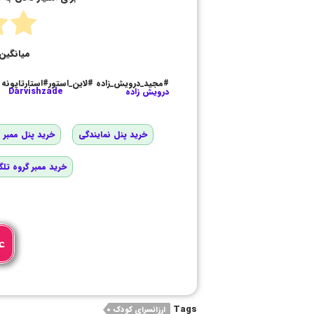
میانگین 
#مجید_درویش_زاده #لاین_استور#استارتاپونه
درویش زاده
Darvishzade
خرید پنل نمایندگی
خرید پنل ممبر و
خرید ممبر گروه تلگ
ع
Tags
ارزانسرای کودک