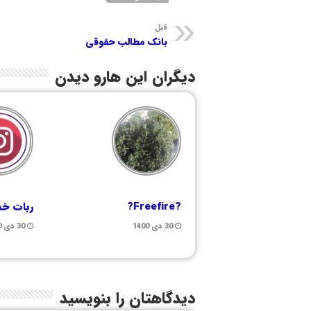
قبل
بانک مطالب حقوقی
دیگران این هارو دیدن
?Freefire?
ربات خد
30 دی 1400
30 دی 1400
دیدگاهتان را بنویسید