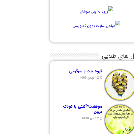
ل های طلایی
گروه چت و سرگرمی
12 بهمن 1400
موفقیت*آشتی با کودک
درون
12 مهر 1400