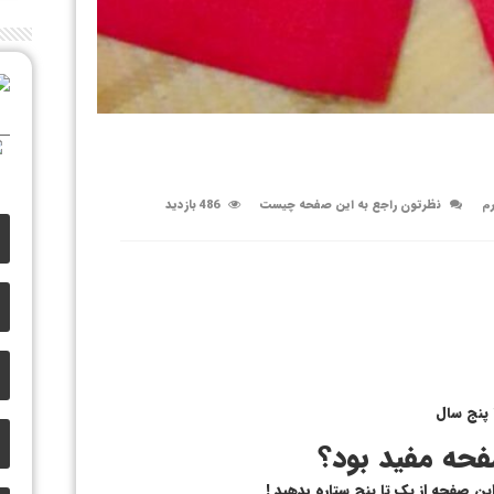
رم
نظرتون راجع به این صفحه چیست
486 بازدید
 پنج سال
حه مفید بود؟
 این صفحه از یک تا پنج ستاره بدهید !