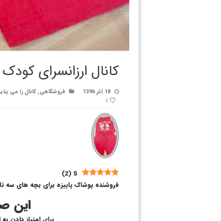
کانال ارزانسرای کودک
18 آذر 1396
فروشگاهی
,
کانال را می پذی
5
)
2
(
5
فروشنده پوشاک پاییزه برای بچه های سه تا
این صف
برای امتیاز دادن به