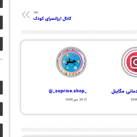
بعد
کانال ارزانسرای کودک
ماتی مگاپنل
_suprise.shop_@
24 مهر 1400