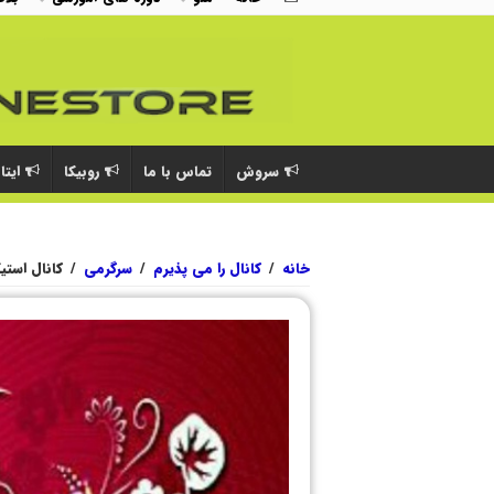
سروش
تماس با ما
روبیکا
ایتا
خانه
/
کانال را می پذیرم
/
سرگرمی
/
کانال استی