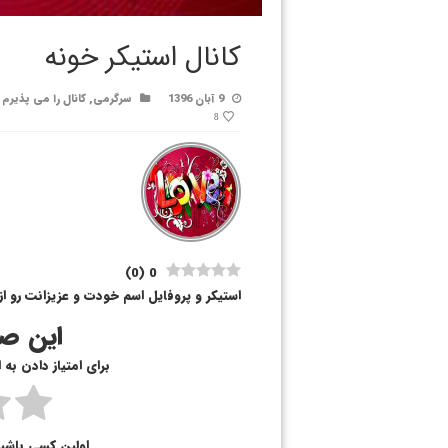
کانال استیکر خونه
9 آبان 1396
سرگرمی
,
کانال را می پذیرم
8
)
0
(
0
استیکر و پروفایل اسم خودت و عزیزانت رو از
این صف
برای امتیاز دادن به
اولین کسی باشی