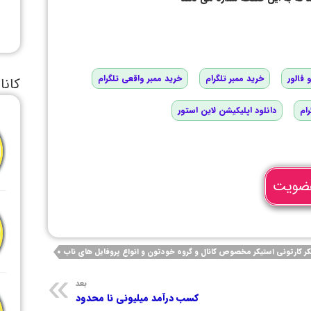
 فالور
خرید ممبر تلگرام
خرید ممبر واقعی تلگرام
کانا
رام
دانلود اپلیکیشن لاین استور
ضویت
یکر کارتونی استیکر مخصوص کانال و گروه خودتون و انواع پروفایل های ناب
بعد
کسب درآمد میلیونی نا محدود