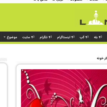
بله
گپ
اینستاگرام
تلگرام
سایت
موضوع
کر خونه