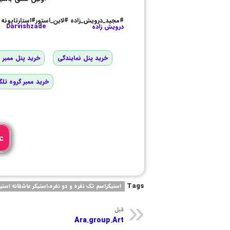
#مجید_درویش_زاده #لاین_استور#استارتاپونه
درویش زاده
Darvishzade
خرید پنل نمایندگی
خرید پنل ممبر و
خرید ممبر گروه تلگ
ع
Tags
استیکراسم تک نفره و دو نفره،استیکر عاشقانه است
قبل
Ara.group.Art