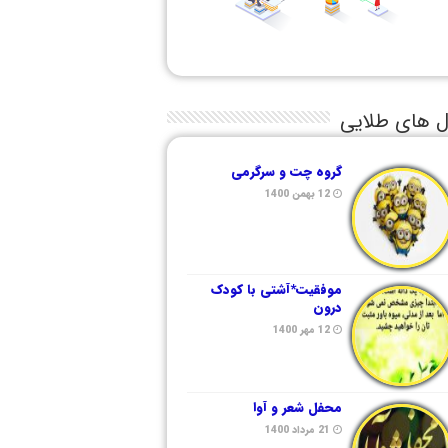
ل های طلایی
گروه چت و سرگرمی
12 بهمن 1400
موفقیت*آشتی با کودک
درون
12 مهر 1400
محفل شعر و آوا
21 مرداد 1400