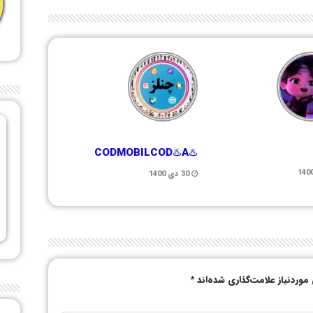
♨️CODMOBILCOD♨️A
30 دی 1400
وردنیاز علامت‌گذاری شده‌اند
*