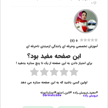
5
)
0
(
0
آموزش تخصصی وحرفه ای رانندگی ازمبتدی تاحرفه ای
این صفحه مفید بود؟
برای امتیاز دادن به این صفحه از یک تا پنج ستاره بدهید !
اولین کسی باشید که به این صفحه ستاره می دهد
#مجید_درویش_زاده #لاین_استور#استارتاپونه
درویش زاده
Darvishzade