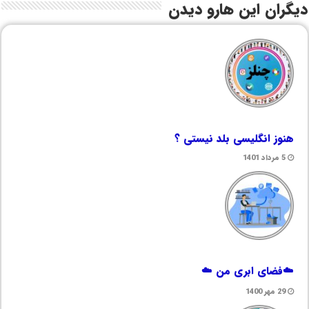
دیگران این هارو دیدن
هنوز انگلیسی بلد نیستی ؟
5 مرداد 1401
☁️فضای ابری من ☁️
29 مهر 1400