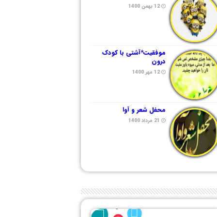
12 بهمن 1400
موفقیت*آشتی با کودک
درون
12 مهر 1400
محفل شعر و آوا
21 مرداد 1400