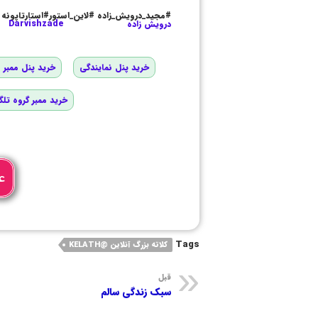
#مجید_درویش_زاده #لاین_استور#استارتاپونه
درویش زاده
Darvishzade
خرید پنل نمایندگی
خرید پنل ممبر و
خرید ممبر گروه تلگ
ع
Tags
کلاته بزرگ آنلاین @KELATH
قبل
سبک زندگی سالم