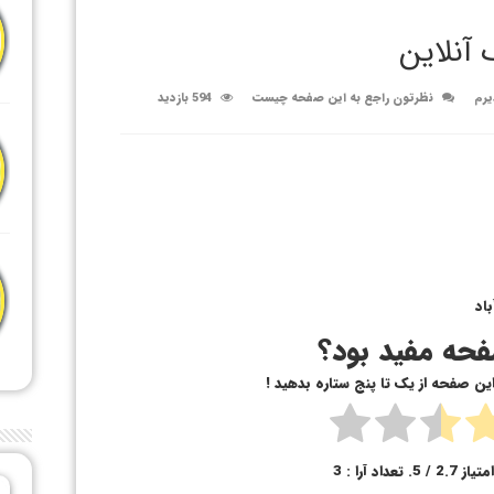
 آنلاین
یرم
نظرتون راجع به این صفحه چیست
594 بازدید
اد
حه مفید بود؟
 این صفحه از یک تا پنج ستاره بدهید !
متیاز
2.7
/ 5. تعداد آرا :
3