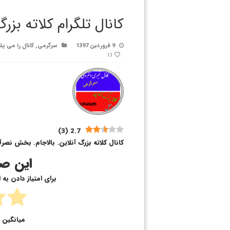
کانال تلگرام کلاته بزرگ
9 فروردین 1397
سرگرمی
,
کانال را می پذ
13
)
3
(
2.7
کانال کلاته بزرگ آنلاین. بالاجام. بخش نصرآب
این صف
برای امتیاز دادن به
میانگین ا