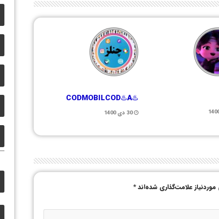
♨️CODMOBILCOD♨️A
30 دی 1400
وردنیاز علامت‌گذاری شده‌اند
*