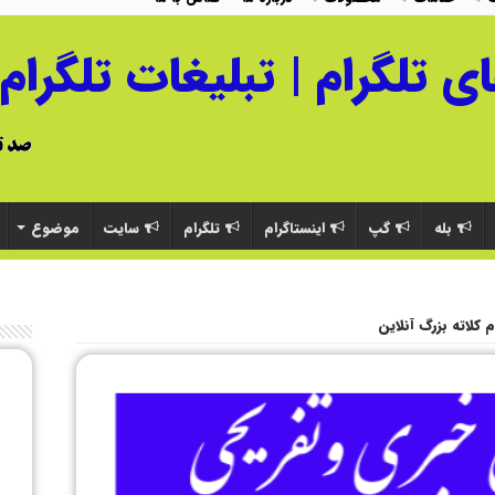
بله
گپ
اینستاگرام
تلگرام
سایت
موضوع
م کلاته بزرگ آنلاین