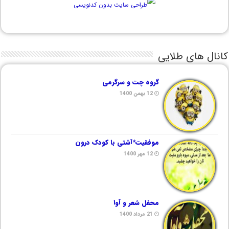
کانال های طلایی
گروه چت و سرگرمی
12 بهمن 1400
موفقیت*آشتی با کودک درون
12 مهر 1400
محفل شعر و آوا
21 مرداد 1400