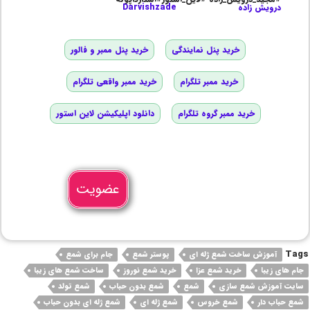
درویش زاده
Darvishzade
خرید پنل نمایندگی
خرید پنل ممبر و فالور
خرید ممبر تلگرام
خرید ممبر واقعی تلگرام
خرید ممبر گروه تلگرام
دانلود اپلیکیشن لاین استور
عضویت
Tags
آموزش ساخت شمع ژله ای
پوستر شمع
جام برای شمع
جام های زیبا
خرید شمع عزا
خرید شمع نوروز
ساخت شمع های زیبا
سایت آموزش شمع سازی
شمع
شمع بدون حباب
شمع تولد
شمع حباب دار
شمع خروس
شمع ژله ای
شمع ژله ای بدون حباب