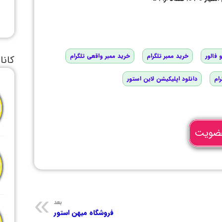
 فالور
خرید ممبر تلگرام
خرید ممبر واقعی تلگرام
کانا
رام
دانلود اپلیکیشن لاین استور
ضویت
بعد
فروشگاه میهن استور