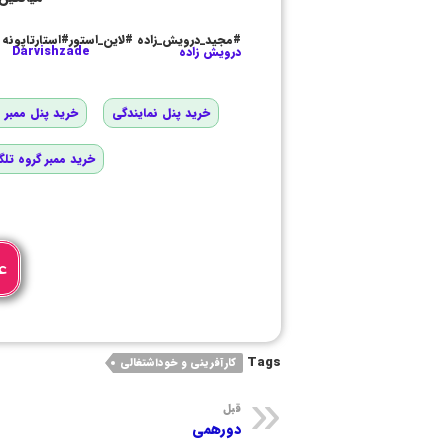
#مجید_درویش_زاده #لاین_استور#استارتاپونه
درویش زاده
Darvishzade
خرید پنل نمایندگی
خرید پنل ممبر و
خرید ممبر گروه تلگ
ع
Tags
کارآفرینی و خوداشتغالی
قبل
دورهمی