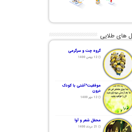
ل های طلایی
گروه چت و سرگرمی
12 بهمن 1400
موفقیت*آشتی با کودک
درون
12 مهر 1400
محفل شعر و آوا
21 مرداد 1400