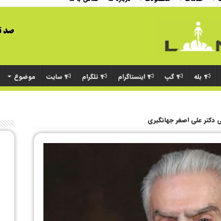
بله
گپ
اینستاگرام
تلگرام
سایت
موضوع
 دکتر علی اصغر جهانگیری