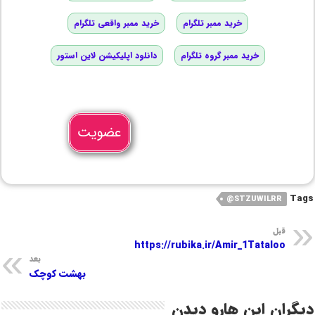
خرید ممبر تلگرام
خرید ممبر واقعی تلگرام
خرید ممبر گروه تلگرام
دانلود اپلیکیشن لاین استور
عضویت
Tags
STZUWILRR@
قبل
https://rubika.ir/Amir_1Tataloo
بعد
بهشت کوچک
دیگران این هارو دیدن