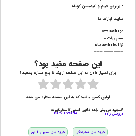
• برترین فیلم و انیمیشن کوتاه
سایت آپارات ما
@stzuwilrr
ممبر ربات ما
@stzuwilrrbot
➖➖➖ ➖➖➖ ➖➖➖
این صفحه مفید بود؟
برای امتیاز دادن به این صفحه از یک تا پنج ستاره بدهید !
اولین کسی باشید که به این صفحه ستاره می دهد
#مجید_درویش_زاده #لاین_استور#استارتاپونه
درویش زاده
Darvishzade
خرید پنل نمایندگی
خرید پنل ممبر و فالور