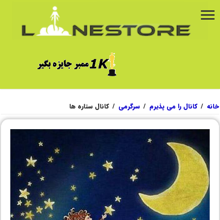
خانه
/
کانال را می پذیرم
/
سرگرمی
/
کانال ستاره ها