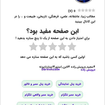
)
0
(
0
مطالب زیبا، عاشقانه، علمی، فرهنگی، تاریخی، طبیعت و … را در
این کانال ببینید
این صفحه مفید بود؟
برای امتیاز دادن به این صفحه از یک تا پنج ستاره بدهید !
اولین کسی باشید که به این صفحه ستاره می دهد
#مجید_درویش_زاده #لاین_استور#استارتاپونه
درویش زاده
Darvishzade
خرید پنل نمایندگی
خرید پنل ممبر و فالور
خرید ممبر تلگرام
خرید ممبر واقعی تلگرام