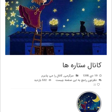
کانال ستاره ها
19 دی 1395
سرگرمی
,
کانال را می پذیرم
نظرتون راجع به این صفحه چیست
532 بازدید
22