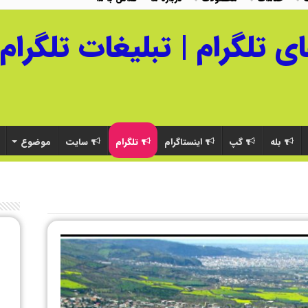
بله
گپ
اینستاگرام
تلگرام
سایت
موضوع