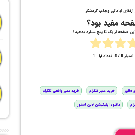
ارتقای ابادانی وجذب گردشکر
حه مفید بود؟
 این صفحه از یک تا پنج ستاره بدهید !
امتیاز
5
/ 5. تعداد آرا :
1
 فالور
خرید ممبر تلگرام
خرید ممبر واقعی تلگرام
رام
دانلود اپلیکیشن لاین استور