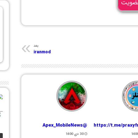
ضویت
بعد
iranmod
@Apex_MobileNews
https://t.me/praxy
30 دی 1400