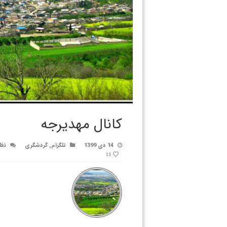
کانال مهدیرجه
14 دی 1399
تلگرام
,
گردشگری
نظر
13