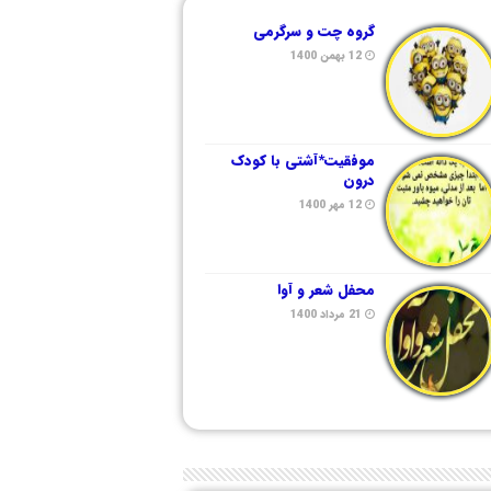
گروه چت و سرگرمی
12 بهمن 1400
موفقیت*آشتی با کودک
درون
12 مهر 1400
محفل شعر و آوا
21 مرداد 1400