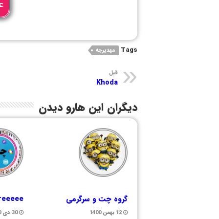
ع
Tags
مهدیرجه
قبل
Khoda
دیگران این هارو دیدن
گروه چت و سرگرمی
freeeee
12 بهمن 1400
30 دی 1400