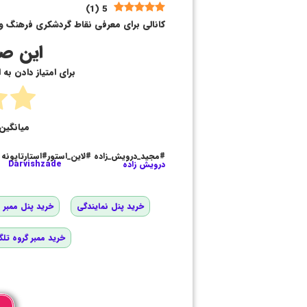
)
1
(
5
کانالی برای معرفی نقاط گردشکری فرهنگ و 
این صف
برای امتیاز دادن به
میانگین 
#مجید_درویش_زاده #لاین_استور#استارتاپونه
درویش زاده
Darvishzade
خرید پنل نمایندگی
خرید پنل ممبر و
خرید ممبر گروه تلگ