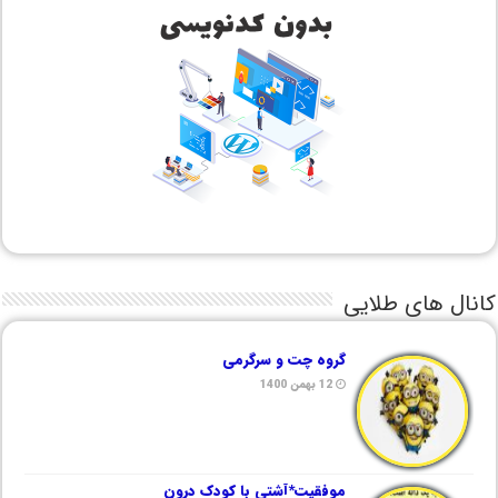
کانال های طلایی
گروه چت و سرگرمی
12 بهمن 1400
موفقیت*آشتی با کودک درون