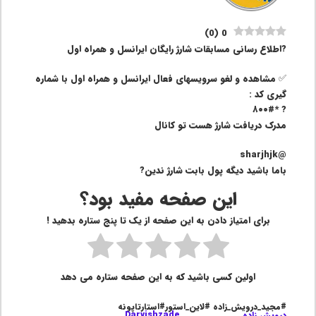
)
0
(
0
?اطلاع رسانی مسابقات شارژ رایگان ایرانسل و همراه اول
✅ مشاهده و لغو سرویسهای فعال ایرانسل و همراه اول با شماره
گیری کد :
? *۸۰۰#
مدرک دریافت شارژ هست تو کانال
@sharjhjk
باما باشید دیگه پول بابت شارژ ندین?
این صفحه مفید بود؟
برای امتیاز دادن به این صفحه از یک تا پنج ستاره بدهید !
اولین کسی باشید که به این صفحه ستاره می دهد
#مجید_درویش_زاده #لاین_استور#استارتاپونه
درویش زاده
Darvishzade