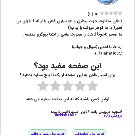
)
0
(
0
کانالی متفاوت جهت بیداری و هوشیاری ذهن با ارائه فایلهای بی
نظیر( با ما گوهر درونت را بیاب!)
ما ضمیر ناخودآگاهت را بصورت علمی از ابتدا پروگرم میکنیم.
ارتباط با ادمین(سوال و جواب)
@a_falahati60
این صفحه مفید بود؟
برای امتیاز دادن به این صفحه از یک تا پنج ستاره بدهید !
اولین کسی باشید که به این صفحه ستاره می دهد
#مجید_درویش_زاده #لاین_استور#استارتاپونه
درویش زاده
Darvishzade
خرید پنل نمایندگی
خرید پنل ممبر و فالور