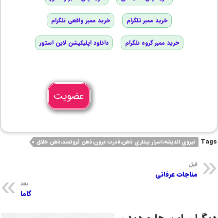
خرید ممبر تلگرام
خرید ممبر واقعی تلگرام
خرید ممبر گروه تلگرام
دانلود اپلیکیشن لاین استور
عضویت
Tags
نيروي انديشه،اسرار بيداري ذهن،قدرت درون،ذهن ثروتمند،ذهن خلاق
قبل
مناجات عرفانی
بعد
گاما