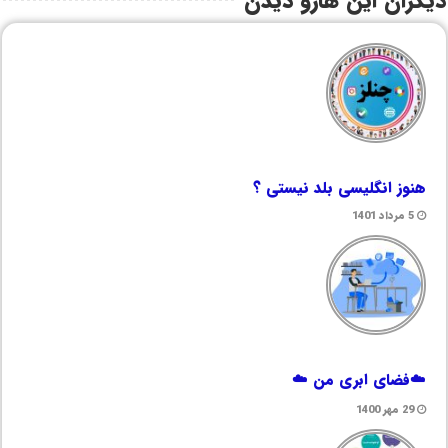
دیگران این هارو دیدن
هنوز انگلیسی بلد نیستی ؟
5 مرداد 1401
☁️فضای ابری من ☁️
29 مهر 1400