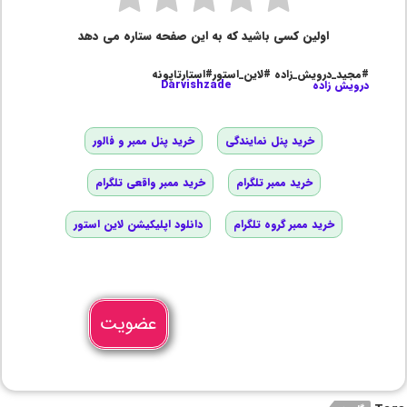
اولین کسی باشید که به این صفحه ستاره می دهد
#مجید_درویش_زاده #لاین_استور#استارتاپونه
درویش زاده
Darvishzade
خرید پنل نمایندگی
خرید پنل ممبر و فالور
خرید ممبر تلگرام
خرید ممبر واقعی تلگرام
خرید ممبر گروه تلگرام
دانلود اپلیکیشن لاین استور
عضویت