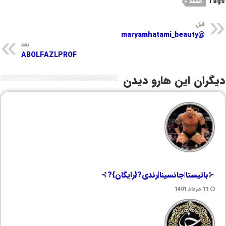
Tags
گلممد
قبل
@maryamhatami_beauty
بعد
ABOLFAZLPROF
دیگران این هارو دیدن
⊰باتیستا|جانسینا|رندی?{رایگان}?⊱
11 مرداد 1401