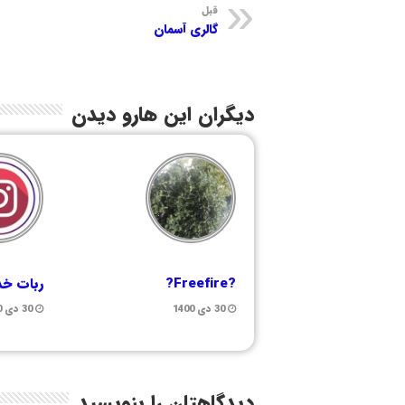
قبل
گالری آسمان
دیگران این هارو دیدن
?Freefire?
ربات خد
30 دی 1400
30 دی 1400
دیدگاهتان را بنویسید