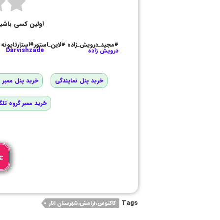
اولین کسی باشی
#مجید_درویش_زاده #لاین_استور#استارتاپونه
درویش زاده
Darvishzade
خرید پنل نمایندگی
خرید پنل ممبر و
خرید ممبر گروه تلگ
ع
Tags
کاکتوس،آرامش،شهرستان انار