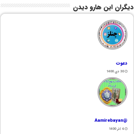
دیگران این هارو دیدن
دعوت
30 دی 1400
@Aamirebayan
6 آذر 1400