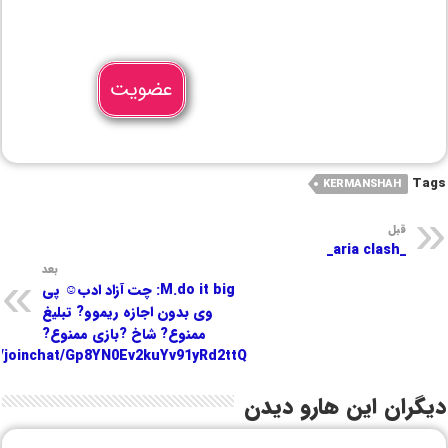
عضویت
Tags
KERMANSHAH
قبل
_aria clash_
بعد
M.do it big: چت آزاد ادب☺️ پی
وی بدون اجازه ریموو? تبلیغ
ممنوع? شاخ ?بازی ممنوع?
e/joinchat/Gp8YN0Ev2kuYv91yRd2ttQ
دیگران این هارو دیدن