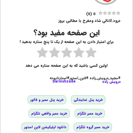
)
0
(
0
درود‌.کانالی شاد ومفرح با مطالبی بروز
این صفحه مفید بود؟
برای امتیاز دادن به این صفحه از یک تا پنج ستاره بدهید !
اولین کسی باشید که به این صفحه ستاره می دهد
#مجید_درویش_زاده #لاین_استور#استارتاپونه
درویش زاده
Darvishzade
خرید پنل نمایندگی
خرید پنل ممبر و فالور
خرید ممبر تلگرام
خرید ممبر واقعی تلگرام
خرید ممبر گروه تلگرام
دانلود اپلیکیشن لاین استور