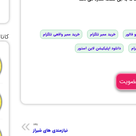
 فالور
خرید ممبر تلگرام
خرید ممبر واقعی تلگرام
کانا
رام
دانلود اپلیکیشن لاین استور
ضویت
بعد
نیازمندی های شیراز