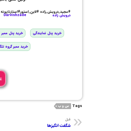
#مجید_درویش_زاده #لاین_استور#استارتاپونه
درویش زاده
Darvishzade
خرید پنل نمایندگی
خرید پنل ممبر و
خرید ممبر گروه تلگ
ع
Tags
س و ب
قبل
شگفت انگیزها