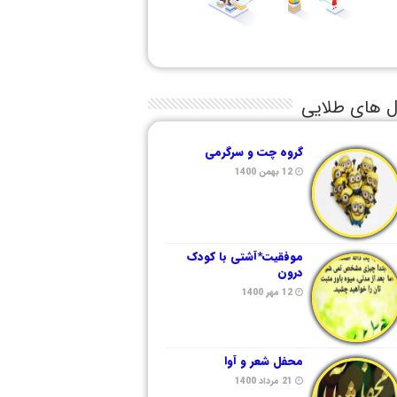
ل های طلایی
گروه چت و سرگرمی
12 بهمن 1400
موفقیت*آشتی با کودک
درون
12 مهر 1400
محفل شعر و آوا
21 مرداد 1400