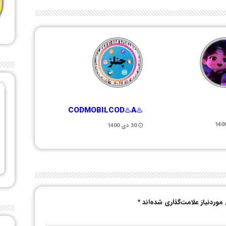
♨️CODMOBILCOD♨️A
30 دی 1400
وردنیاز علامت‌گذاری شده‌اند
*