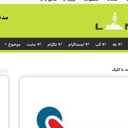
بله
گپ
اینستاگرام
تلگرام
سایت
موضوع
 با کلیک