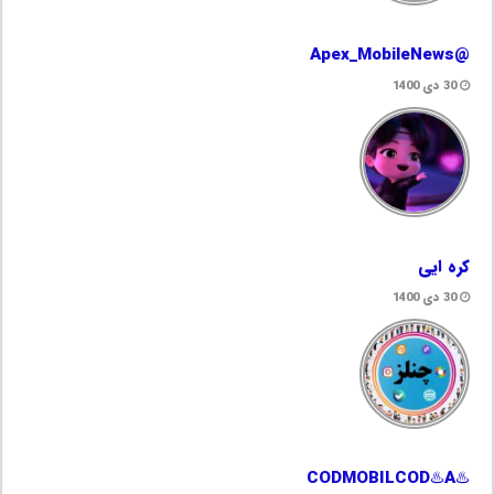
@Apex_MobileNews
30 دی 1400
کره ایی
30 دی 1400
♨️CODMOBILCOD♨️A