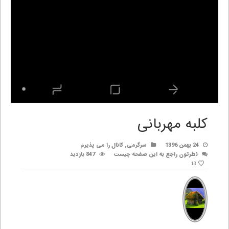
کلبه مهربانی
24 بهمن 1396
سرگرمی
,
کانال را می پذیرم
نظرتون راجع به این صفحه چیست
847 بازدید
13