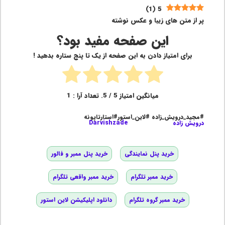
)
1
(
5
پر از متن های زیبا و عکس نوشته
این صفحه مفید بود؟
برای امتیاز دادن به این صفحه از یک تا پنج ستاره بدهید !
میانگین امتیاز
5
/ 5. تعداد آرا :
1
#مجید_درویش_زاده #لاین_استور#استارتاپونه
درویش زاده
Darvishzade
خرید پنل نمایندگی
خرید پنل ممبر و فالور
خرید ممبر تلگرام
خرید ممبر واقعی تلگرام
خرید ممبر گروه تلگرام
دانلود اپلیکیشن لاین استور