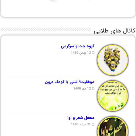
کانال های طلایی
گروه چت و سرگرمی
12 بهمن 1400
موفقیت*آشتی با کودک درون
12 مهر 1400
محفل شعر و آوا
21 مرداد 1400