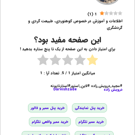
)
1
(
1
اطلاعات و آموزش در خصوص کوهنوردی، طبیعت گردی و
گردشگری
این صفحه مفید بود؟
برای امتیاز دادن به این صفحه از یک تا پنج ستاره بدهید !
میانگین امتیاز
1
/ 5. تعداد آرا :
1
#مجید_درویش_زاده #لاین_استور#استارتاپونه
درویش زاده
Darvishzade
خرید پنل نمایندگی
خرید پنل ممبر و فالور
خرید ممبر تلگرام
خرید ممبر واقعی تلگرام