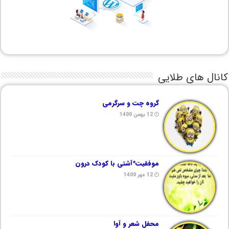
کانال های طلایی
گروه چت و سرگرمی
12 بهمن 1400
موفقیت*آشتی با کودک درون
12 مهر 1400
محفل شعر و آوا