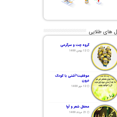
ل های طلایی
گروه چت و سرگرمی
12 بهمن 1400
موفقیت*آشتی با کودک
درون
12 مهر 1400
محفل شعر و آوا
21 مرداد 1400