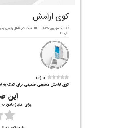
کوی ارامش
26 شهریور 1397
سلامت
,
کانال را می پذی
11
)
0
(
0
کوی ارامش محیطی صمیمی برای کمک به ا
این صف
برای امتیاز دادن به
اولین کسی باشی