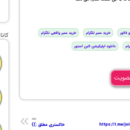
 فالور
خرید ممبر تلگرام
خرید ممبر واقعی تلگرام
کانا
رام
دانلود اپلیکیشن لاین استور
ضویت
بعد
https://t.me/
خاکستری مطلق :))