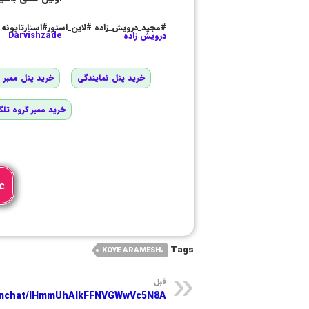
#مجید_درویش_زاده #لاین_استور#استارتاپونه
درویش زاده
Darvishzade
خرید پنل نمایندگی
خرید پنل ممبر و
خرید ممبر گروه تلگ
ع
Tags
،KOYE ARAMESH
قبل
joinchat/IHmmUhAlkFFNVGWwVc5N8A