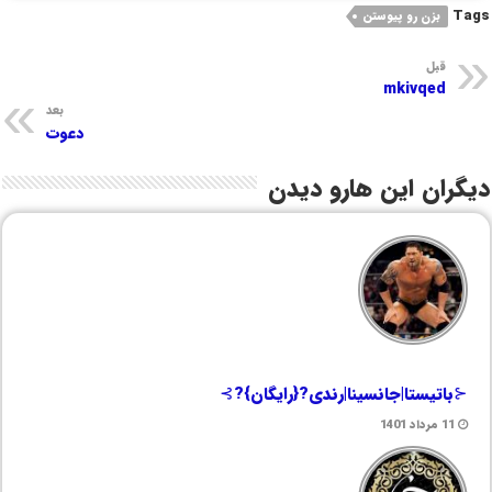
Tags
بزن رو پیوستن
قبل
mkivqed
بعد
دعوت
دیگران این هارو دیدن
⊰باتیستا|جانسینا|رندی?{رایگان}?⊱
11 مرداد 1401