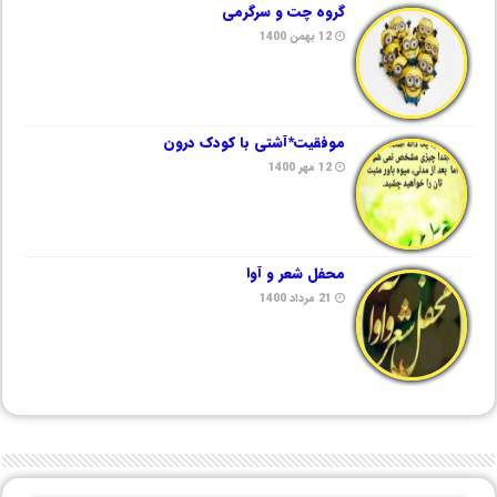
گروه چت و سرگرمی
12 بهمن 1400
موفقیت*آشتی با کودک درون
12 مهر 1400
محفل شعر و آوا
21 مرداد 1400