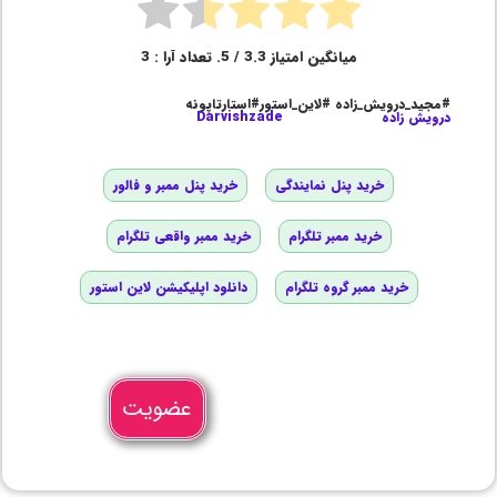
میانگین امتیاز
3.3
/ 5. تعداد آرا :
3
#مجید_درویش_زاده #لاین_استور#استارتاپونه
درویش زاده
Darvishzade
خرید پنل نمایندگی
خرید پنل ممبر و فالور
خرید ممبر تلگرام
خرید ممبر واقعی تلگرام
خرید ممبر گروه تلگرام
دانلود اپلیکیشن لاین استور
عضویت