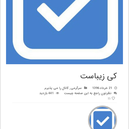
کی زیباست
21 خرداد 1396
سرگرمی
,
کانال را می پذیرم
نظرتون راجع به این صفحه چیست
441 بازدید
15