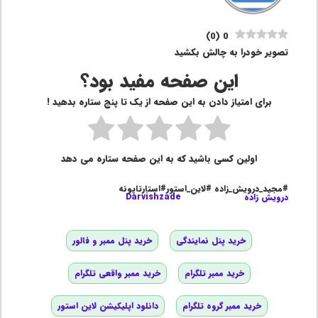
)
0
(
0
تصویر خودرا به چالش بکشید
این صفحه مفید بود؟
برای امتیاز دادن به این صفحه از یک تا پنج ستاره بدهید !
اولین کسی باشید که به این صفحه ستاره می دهد
#مجید_درویش_زاده #لاین_استور#استارتاپونه
درویش زاده
Darvishzade
خرید پنل نمایندگی
خرید پنل ممبر و فالور
خرید ممبر تلگرام
خرید ممبر واقعی تلگرام
خرید ممبر گروه تلگرام
دانلود اپلیکیشن لاین استور