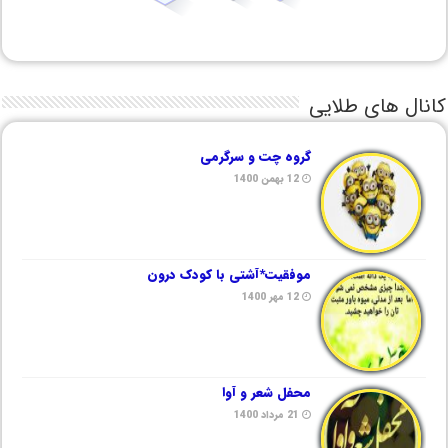
کانال های طلایی
گروه چت و سرگرمی
12 بهمن 1400
موفقیت*آشتی با کودک درون
12 مهر 1400
محفل شعر و آوا
21 مرداد 1400