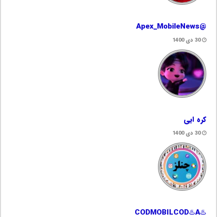
@Apex_MobileNews
30 دی 1400
کره ایی
30 دی 1400
♨️CODMOBILCOD♨️A