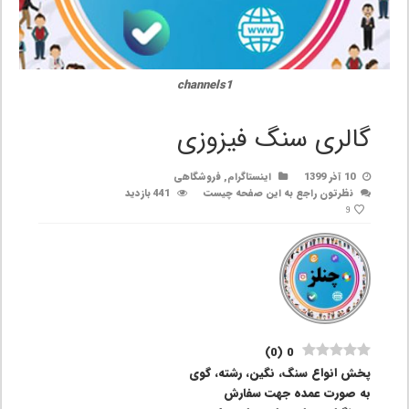
channels1
گالری سنگ فیزوزی
10 آذر 1399
اینستاگرام
,
فروشگاهی
نظرتون راجع به این صفحه چیست
441 بازدید
9
)
0
(
0
پخش انواع سنگ، نگین، رشته، گوی
به صورت عمده جهت سفارش