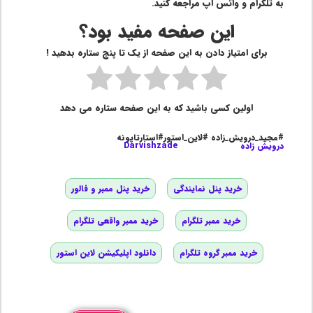
به تلگرام و واتس اپ مراجعه کنید.
این صفحه مفید بود؟
برای امتیاز دادن به این صفحه از یک تا پنج ستاره بدهید !
اولین کسی باشید که به این صفحه ستاره می دهد
#مجید_درویش_زاده #لاین_استور#استارتاپونه
درویش زاده
Darvishzade
خرید پنل نمایندگی
خرید پنل ممبر و فالور
خرید ممبر تلگرام
خرید ممبر واقعی تلگرام
خرید ممبر گروه تلگرام
دانلود اپلیکیشن لاین استور