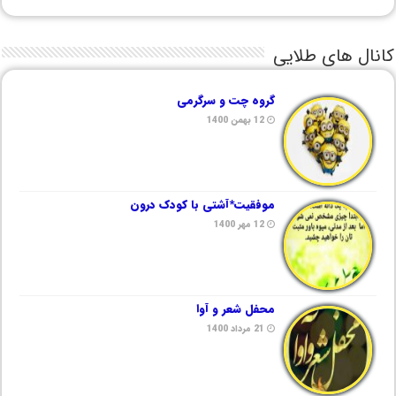
کانال های طلایی
گروه چت و سرگرمی
12 بهمن 1400
موفقیت*آشتی با کودک درون
12 مهر 1400
محفل شعر و آوا
21 مرداد 1400