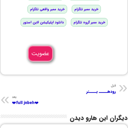
خرید ممبر تلگرام
خرید ممبر واقعی تلگرام
خرید ممبر گروه تلگرام
دانلود اپلیکیشن لاین استور
عضویت
قبل
رودهـــــ بـــــُر
بعد
❤️full jnbeh❤️
دیگران این هارو دیدن