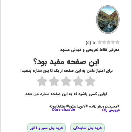
)
0
(
0
معرفی نقاط تفریحی و دیدنی مشهد
این صفحه مفید بود؟
برای امتیاز دادن به این صفحه از یک تا پنج ستاره بدهید !
اولین کسی باشید که به این صفحه ستاره می دهد
#مجید_درویش_زاده #لاین_استور#استارتاپونه
درویش زاده
Darvishzade
خرید پنل نمایندگی
خرید پنل ممبر و فالور