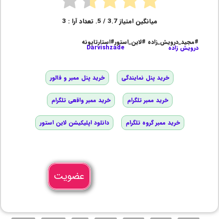
میانگین امتیاز
3.7
/ 5. تعداد آرا :
3
#مجید_درویش_زاده #لاین_استور#استارتاپونه
درویش زاده
Darvishzade
خرید پنل نمایندگی
خرید پنل ممبر و فالور
خرید ممبر تلگرام
خرید ممبر واقعی تلگرام
خرید ممبر گروه تلگرام
دانلود اپلیکیشن لاین استور
عضویت