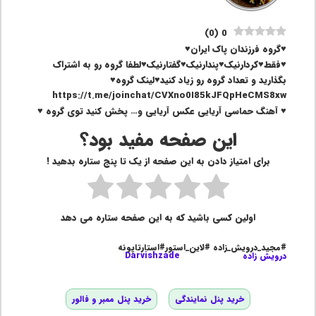
)
0
(
0
♥گروه فرزندان پاک ایران♥
♥فقط♥کردارنیک♥پندارنیک♥گفتارنیک♥لطفا گروه رو به اشتراک
بگذارید و تعداد گروه رو زیاد کنید♥لینک گروه♥
https://t.me/joinchat/CVXno0I85kJFQpHeCMS8xw
♥ آهنگ حماسی آریایی عکس آریایی و… پخش کنید توی گروه ♥
این صفحه مفید بود؟
برای امتیاز دادن به این صفحه از یک تا پنج ستاره بدهید !
اولین کسی باشید که به این صفحه ستاره می دهد
#مجید_درویش_زاده #لاین_استور#استارتاپونه
درویش زاده
Darvishzade
خرید پنل نمایندگی
خرید پنل ممبر و فالور