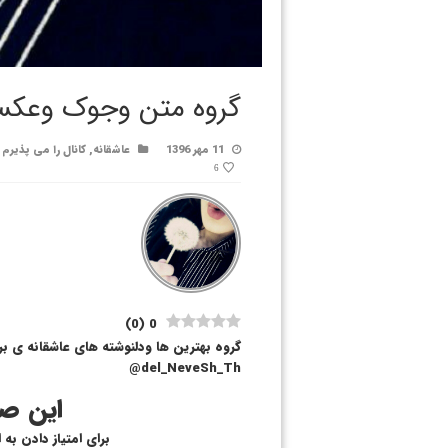
گروه متن وجوک وعکسا
11 مهر 1396
عاشقانه
,
کانال را می پذیرم
6
)
0
(
0
گروه بهترین ها ودلنوشته های عاشقانه ی بر
del_NeveSh_Th@
این صف
برای امتیاز دادن به