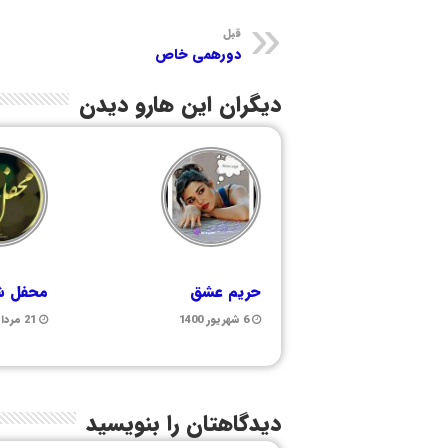
قبل
دورهمی خاص
دیگران این هارو دیدن
حریم عشق
محفل شع
6 شهریور 1400
21 مرداد 1400
دیدگاهتان را بنویسید