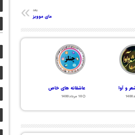
بعد
مای موویز
ر و آوا
عاشقانه های خاص
10 مرداد 1400