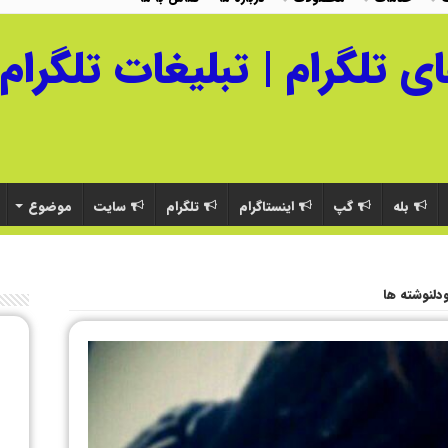
بله
گپ
اینستاگرام
تلگرام
سایت
موضوع
دلنوشته ها