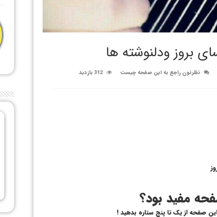
ی بروز ودلنوشته ها
نظرتون راجع به این صفحه چیست
312 بازدید
وز
حه مفید بود؟
 این صفحه از یک تا پنج ستاره بدهید !