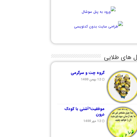
ل های طلایی
گروه چت و سرگرمی
12 بهمن 1400
موفقیت*آشتی با کودک
درون
12 مهر 1400