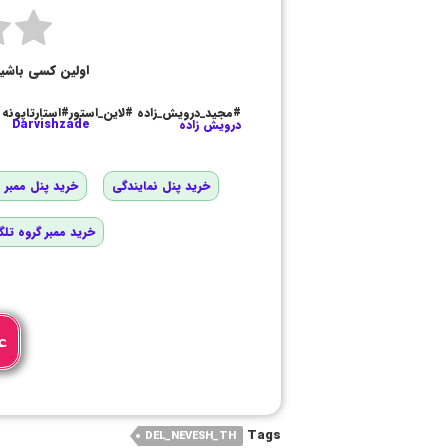
اولین کسی باشی
#مجید_درویش_زاده #لاین_استور#استارتاپونه
درویش زاده
Darvishzade
خرید پنل نمایندگی
خرید پنل ممبر و
خرید ممبر گروه تلگ
ع
Tags
DEL_NEVESH_TH