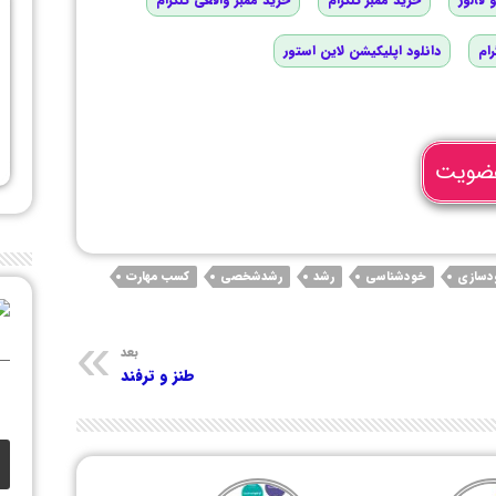
رام
دانلود اپلیکیشن لاین استور
ضویت
دسازی
خودشناسی
رشد
رشدشخصی
کسب مهارت
بعد
طنز و ترفند