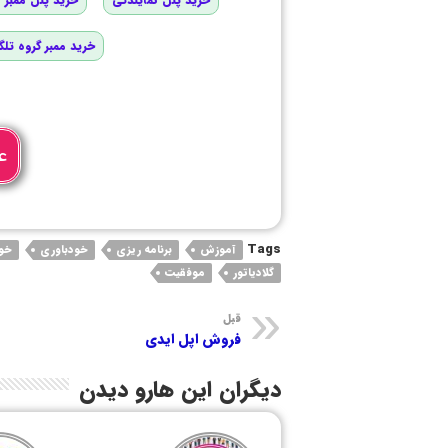
خرید ممبر گروه تلگ
ع
Tags
آموزش
برنامه ریزی
خودباوری
خو
گلادیاتور
موفقیت
قبل
فروش اپل ایدی
دیگران این هارو دیدن