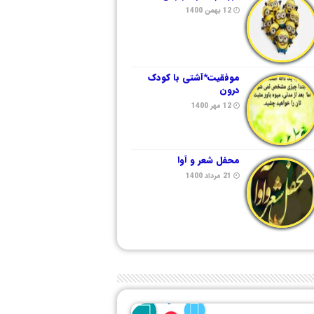
12 بهمن 1400
موفقیت*آشتی با کودک
درون
12 مهر 1400
محفل شعر و آوا
21 مرداد 1400