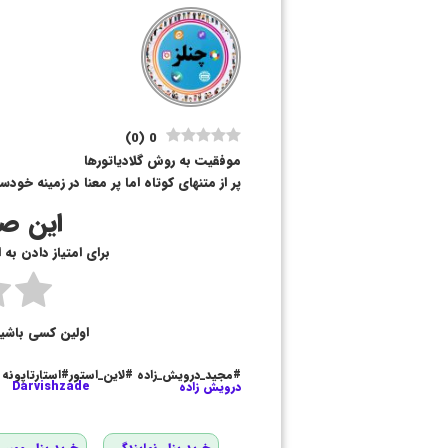
)
0
(
0
موفقیت به روش گلادیاتورها
پر از متنهای کوتاه اما پر معنا در زمینه خود
این صف
برای امتیاز دادن به
اولین کسی باشی
#مجید_درویش_زاده #لاین_استور#استارتاپونه
درویش زاده
Darvishzade
خرید پنل نمایندگی
خرید پنل ممبر و