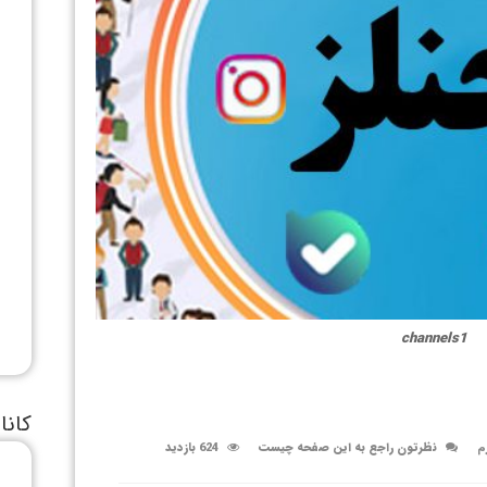
channels1
کانا
م
نظرتون راجع به این صفحه چیست
624 بازدید