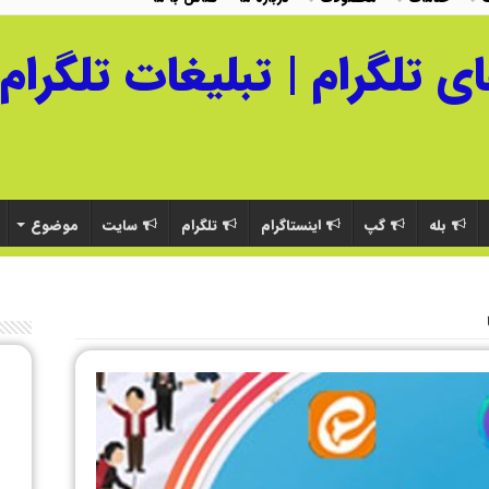
بله
گپ
اینستاگرام
تلگرام
سایت
موضوع