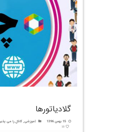
گلادیاتورها
15 بهمن 1396
آموزشی
,
کانال را می پذیر
10