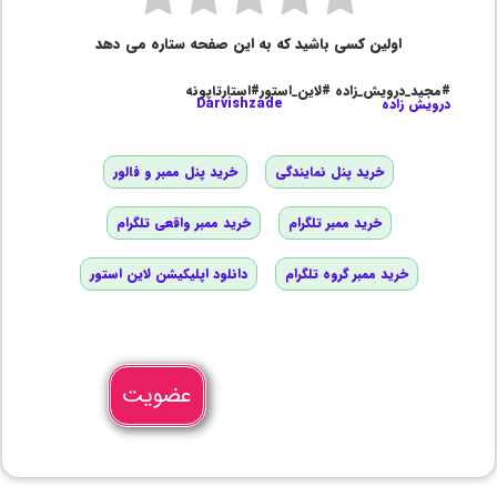
اولین کسی باشید که به این صفحه ستاره می دهد
#مجید_درویش_زاده #لاین_استور#استارتاپونه
درویش زاده
Darvishzade
خرید پنل نمایندگی
خرید پنل ممبر و فالور
خرید ممبر تلگرام
خرید ممبر واقعی تلگرام
خرید ممبر گروه تلگرام
دانلود اپلیکیشن لاین استور
عضویت