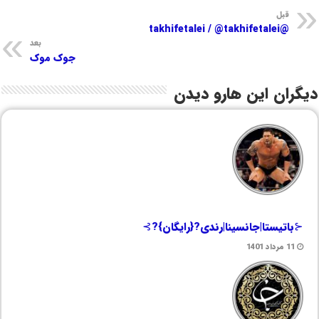
قبل
@takhifetalei / @takhifetalei
بعد
جوک موک
دیگران این هارو دیدن
⊰باتیستا|جانسینا|رندی?{رایگان}?⊱
11 مرداد 1401