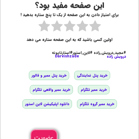
این صفحه مفید بود؟
برای امتیاز دادن به این صفحه از یک تا پنج ستاره بدهید !
اولین کسی باشید که به این صفحه ستاره می دهد
#مجید_درویش_زاده #لاین_استور#استارتاپونه
درویش زاده
Darvishzade
خرید پنل نمایندگی
خرید پنل ممبر و فالور
خرید ممبر تلگرام
خرید ممبر واقعی تلگرام
خرید ممبر گروه تلگرام
دانلود اپلیکیشن لاین استور
عضویت