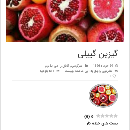
گیزین گییلی
29 خرداد 1396
سرگرمی
,
کانال را می پذیرم
نظرتون راجع به این صفحه چیست
657 بازدید
7
)
0
(
0
پست های خنده دار