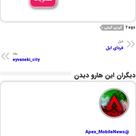
Tags
گیزین گییلی
قبل
فردای ایل
بعد
eyvaneki_city
دیگران این هارو دیدن
@Apex_MobileNews