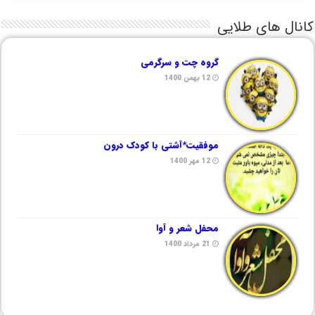
کانال های طلایی
گروه چت و سرگرمی
12 بهمن 1400
موفقیت*آشتی با کودک درون
12 مهر 1400
محفل شعر و آوا
21 مرداد 1400