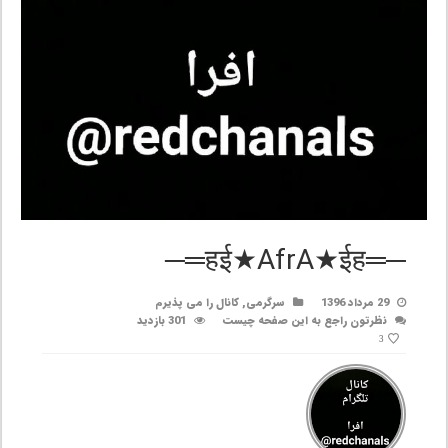
─═हई★AfrA★ईह═─‌
29 مرداد 1396
سرگرمی
,
کانال را می پذیرم
نظرتون راجع به این صفحه چیست
301 بازدید
3