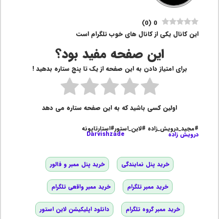
)
0
(
0
این کانال یکی از کانال های خوب تلگرام است
این صفحه مفید بود؟
برای امتیاز دادن به این صفحه از یک تا پنج ستاره بدهید !
اولین کسی باشید که به این صفحه ستاره می دهد
#مجید_درویش_زاده #لاین_استور#استارتاپونه
درویش زاده
Darvishzade
خرید پنل نمایندگی
خرید پنل ممبر و فالور
خرید ممبر تلگرام
خرید ممبر واقعی تلگرام
خرید ممبر گروه تلگرام
دانلود اپلیکیشن لاین استور