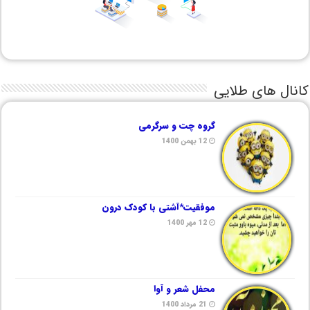
کانال های طلایی
گروه چت و سرگرمی
12 بهمن 1400
موفقیت*آشتی با کودک درون
12 مهر 1400
محفل شعر و آوا
21 مرداد 1400