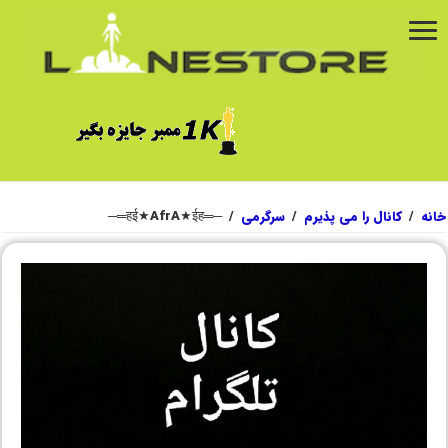
خانه
/
کانال را می پذیرم
/
سرگرمی
/
─═हई★AfrA★ईह═─‌