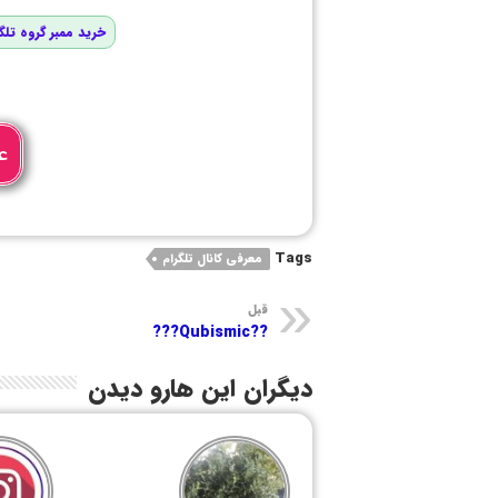
خرید ممبر گروه تلگ
ع
Tags
معرفی کانال تلگرام
قبل
??Qubismic???
دیگران این هارو دیدن