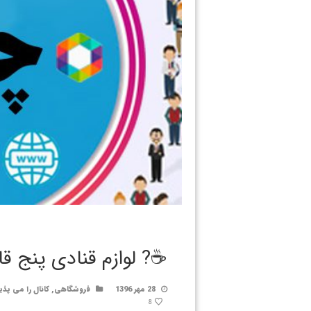
☕️? لوازم قنادی پنج قار
28 مهر 1396
فروشگاهی
,
کانال را می پذی
8