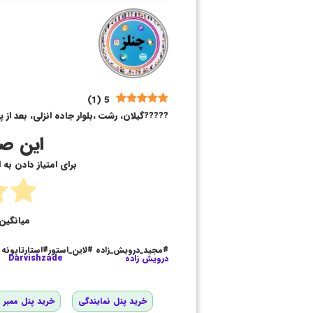
)
1
(
5
?????گیلان، رشت ،بلوار جاده انزلی، بعد از پ
این صف
برای امتیاز دادن به
میانگین 
#مجید_درویش_زاده #لاین_استور#استارتاپونه
درویش زاده
Darvishzade
خرید پنل نمایندگی
خرید پنل ممبر و