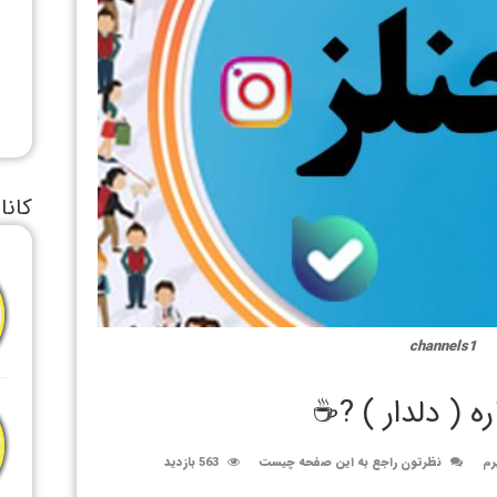
کانا
channels1
ه ( دلدار ) ?☕️
رم
نظرتون راجع به این صفحه چیست
563 بازدید