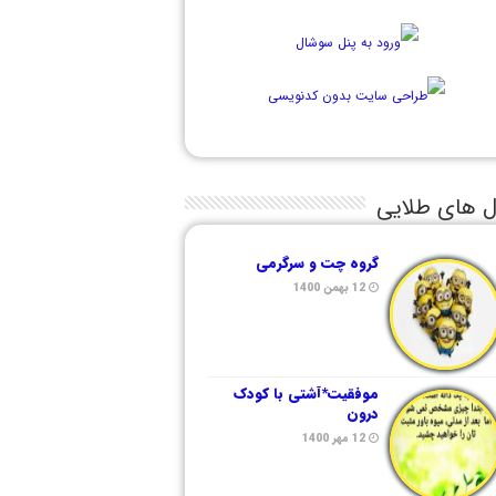
ل های طلایی
گروه چت و سرگرمی
12 بهمن 1400
موفقیت*آشتی با کودک
درون
12 مهر 1400