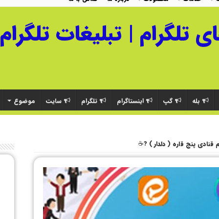
بله
گپ
اینستاگرام
تلگرام
سایت
موضوع
م قنادی پنج قاره ( دلدار ) ?☕️