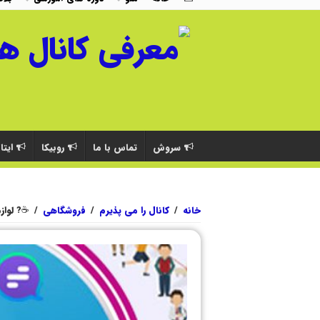
سروش
تماس با ما
روبیکا
ایتا
خانه
/
کانال را می پذیرم
/
فروشگاهی
/
☕️? لواز