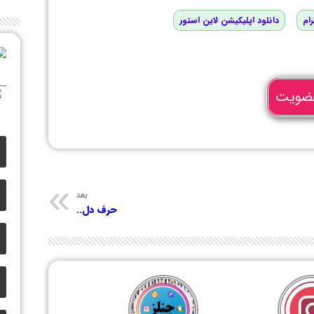
رام
دانلود اپلیکیشن لاین استور
ضویت
بعد
حرف دل..