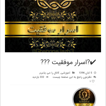
✔️?اسرار موفقیت ???
5 آبان 1396
آموزشی
,
کانال را می پذیرم
نظرتون راجع به این صفحه چیست
332 بازدید
9