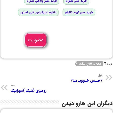
خرید ممبر تلگرام
خرید ممبر واقعی تلگرام
خرید ممبر گروه تلگرام
دانلود اپلیکیشن لاین استور
عضویت
Tags
معرفی کانال تلگرام
قبل
?حـِـس خـووبـ مـا?
بعد
رومیزی (شیک )مورایپک
دیگران این هارو دیدن