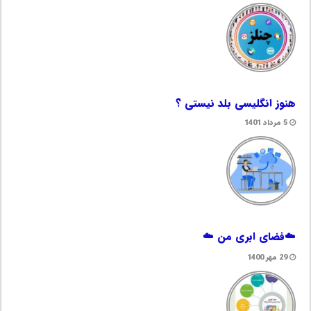
هنوز انگلیسی بلد نیستی ؟
5 مرداد 1401
☁️فضای ابری من ☁️
29 مهر 1400