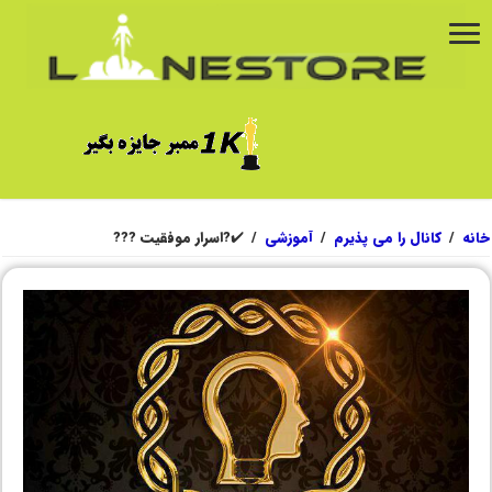
خانه
/
کانال را می پذیرم
/
آموزشی
/
✔️?اسرار موفقیت ???