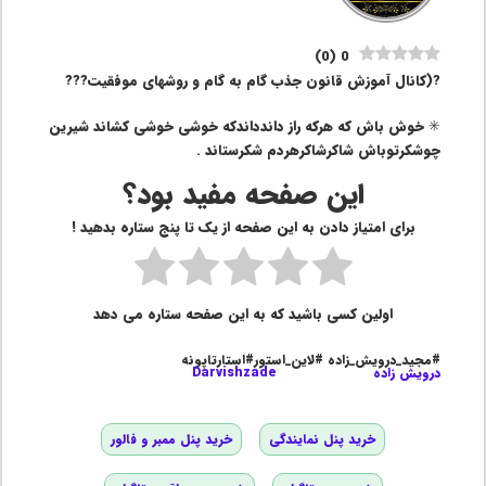
)
0
(
0
?(کانال آموزش قانون جذب گام به گام و روشهای موفقیت???
✳️ خوش باش که هرکه راز داندداندکه خوشی خوشی کشاند شیرین
چوشکرتوباش شاکرشاکرهردم شکرستاند .
این صفحه مفید بود؟
برای امتیاز دادن به این صفحه از یک تا پنج ستاره بدهید !
اولین کسی باشید که به این صفحه ستاره می دهد
#مجید_درویش_زاده #لاین_استور#استارتاپونه
درویش زاده
Darvishzade
خرید پنل نمایندگی
خرید پنل ممبر و فالور