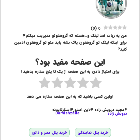
)
0
(
0
من یه ربات ضد لینک و..هستم که گروهتونو مدیریت میکنم❌
برای اینکه لینک تو گروهتون پاک بشه باید منو تو گروهتون ادمین
کنید?
این صفحه مفید بود؟
برای امتیاز دادن به این صفحه از یک تا پنج ستاره بدهید !
اولین کسی باشید که به این صفحه ستاره می دهد
#مجید_درویش_زاده #لاین_استور#استارتاپونه
درویش زاده
Darvishzade
خرید پنل نمایندگی
خرید پنل ممبر و فالور