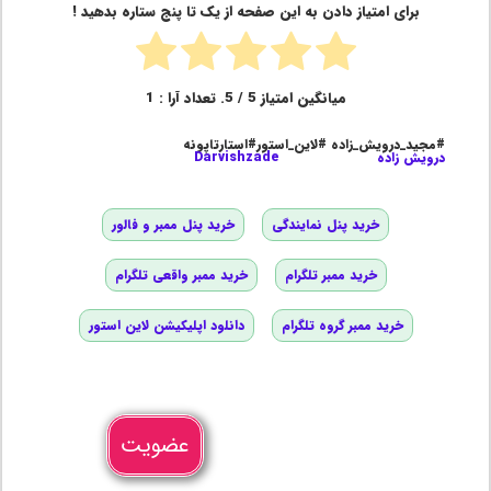
برای امتیاز دادن به این صفحه از یک تا پنج ستاره بدهید !
میانگین امتیاز
5
/ 5. تعداد آرا :
1
#مجید_درویش_زاده #لاین_استور#استارتاپونه
درویش زاده
Darvishzade
خرید پنل نمایندگی
خرید پنل ممبر و فالور
خرید ممبر تلگرام
خرید ممبر واقعی تلگرام
خرید ممبر گروه تلگرام
دانلود اپلیکیشن لاین استور
عضویت