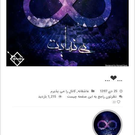
…❤…
25 دی 1397
عاشقانه
,
کانال را می پذیرم
نظرتون راجع به این صفحه چیست
1,215 بازدید
22