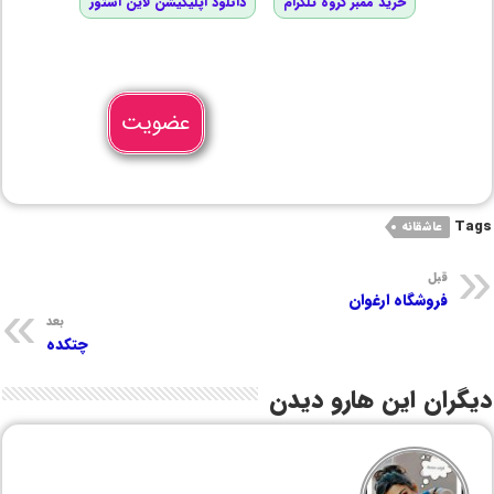
خرید ممبر گروه تلگرام
دانلود اپلیکیشن لاین استور
عضویت
Tags
عاشقانه
قبل
فروشگاه ارغوان
بعد
چتکده
دیگران این هارو دیدن