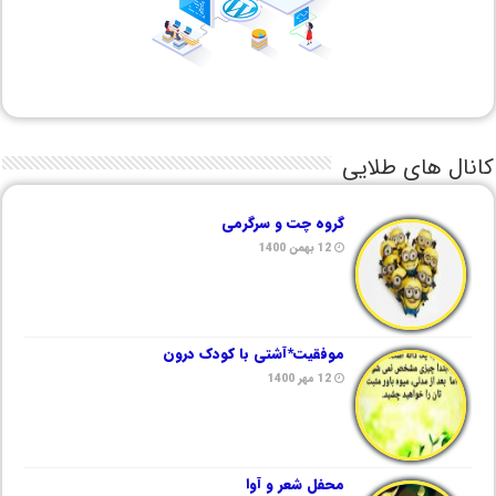
کانال های طلایی
گروه چت و سرگرمی
12 بهمن 1400
موفقیت*آشتی با کودک درون
12 مهر 1400
محفل شعر و آوا