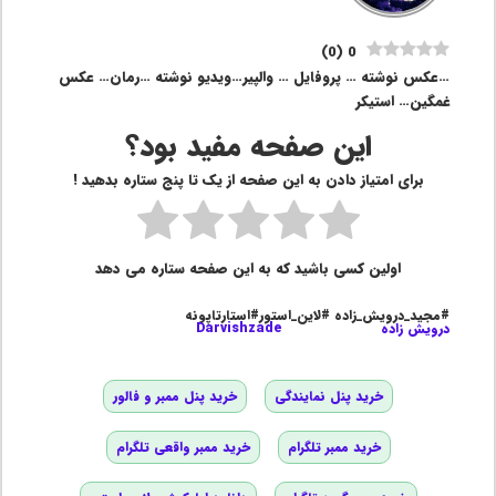
)
0
(
0
…عکس نوشته … پروفایل … والپیر…ویدیو نوشته …رمان… عکس
غمگین… استیکر
این صفحه مفید بود؟
برای امتیاز دادن به این صفحه از یک تا پنج ستاره بدهید !
اولین کسی باشید که به این صفحه ستاره می دهد
#مجید_درویش_زاده #لاین_استور#استارتاپونه
درویش زاده
Darvishzade
خرید پنل نمایندگی
خرید پنل ممبر و فالور
خرید ممبر تلگرام
خرید ممبر واقعی تلگرام