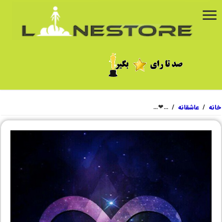
خانه
/
عاشقانه
/
…❤…