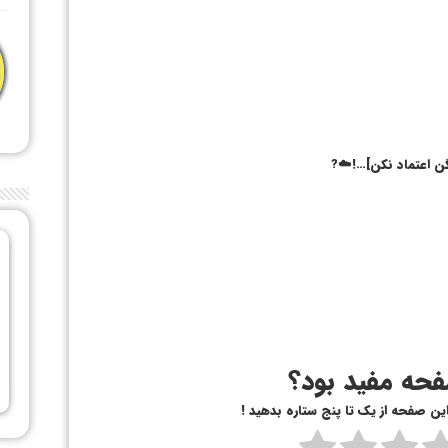
گن اعتماد نکن]…!☁️?
حه مفید بود؟
 این صفحه از یک تا پنج ستاره بدهید !