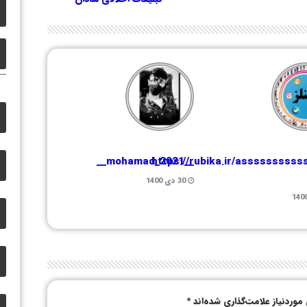
https://rubika.ir/asssssssss
__mohamad_2021__
30 دی 1400
وردنیاز علامت‌گذاری شده‌اند
*