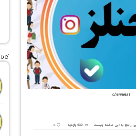
کانا
channels1
ن راجع به این صفحه چیست
432 بازدید
16