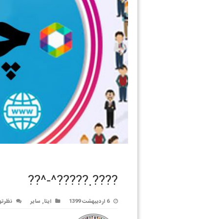
????.?????^-^??
6 اردیبهشت 1399
ایتا
,
سایر
نظرتو