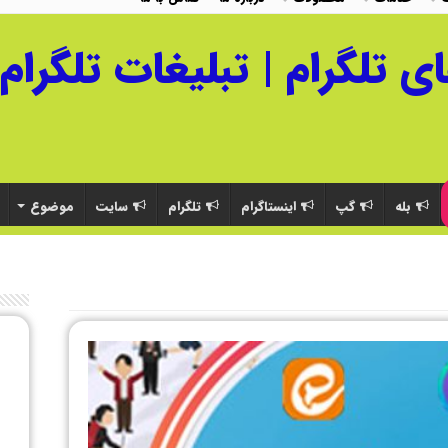
بله
گپ
اینستاگرام
تلگرام
سایت
موضوع