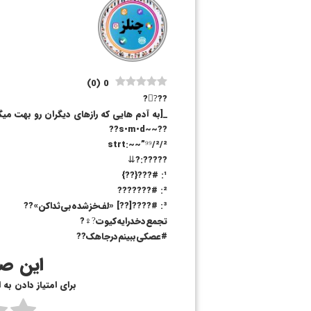
)
0
(
0
???⃤?
_[به آدم هایی که رازهای دیگران رو بهت می
??~~s•m•d??
strt:~~”⁹⁹/²/²
?????:?⇊
¹: #???{??}
²: #???????
³: #????[??] «لف‌خز‌شده‌بی‌ثدا‌کن»??
تجمع‌دخدرایه‌کیوت?‍♀?
#عصکی‌ببینم‌درجا‌هک??
این صف
برای امتیاز دادن به