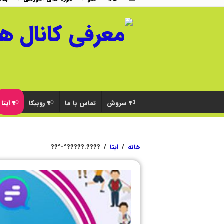
سروش
تماس با ما
روبیکا
ایتا
خانه
/
ایتا
/
????.?????^-^??