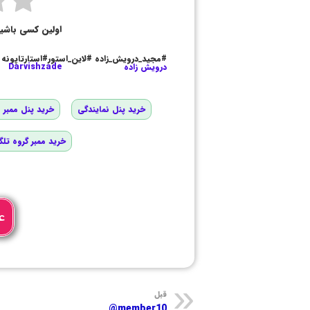
اولین کسی باشی
#مجید_درویش_زاده #لاین_استور#استارتاپونه
درویش زاده
Darvishzade
خرید پنل نمایندگی
خرید پنل ممبر و
خرید ممبر گروه تلگ
ع
قبل
member10@