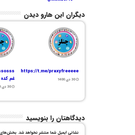
دیگران این هارو دیدن
sssosss
https://t.me/praxyfreeeee
غم کده
30 دی 1400
30 دی 1400
دیدگاهتان را بنویسید
نشانی ایمیل شما منتشر نخواهد شد.
بخش‌های م