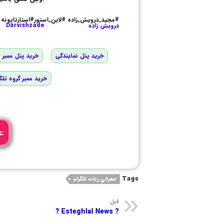
#مجید_درویش_زاده #لاین_استور#استارتاپونه
درویش زاده
Darvishzade
خرید پنل نمایندگی
خرید پنل ممبر و
خرید ممبر گروه تلگ
ع
Tags
معرفي ربات تلگرام
قبل
? Esteghlal News ?