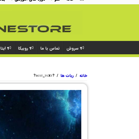
سروش
تماس با ما
روبیکا
ایتا
خانه
/
ربات ها
/
?вєѕт_тєxт?