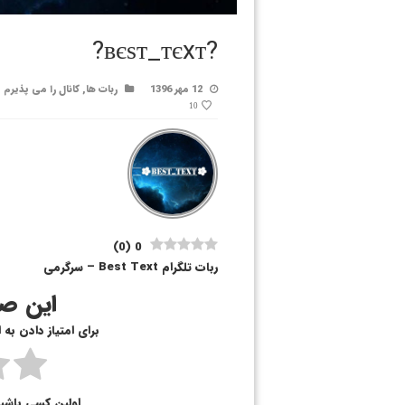
?вєѕт_тєxт?
12 مهر 1396
ربات ها
,
کانال را می پذیرم
10
)
0
(
0
ربات تلگرام Best Text – سرگرمی
این صف
برای امتیاز دادن به
اولین کسی باشی