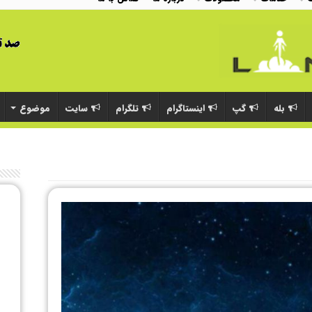
بله
گپ
اینستاگرام
تلگرام
سایت
موضوع