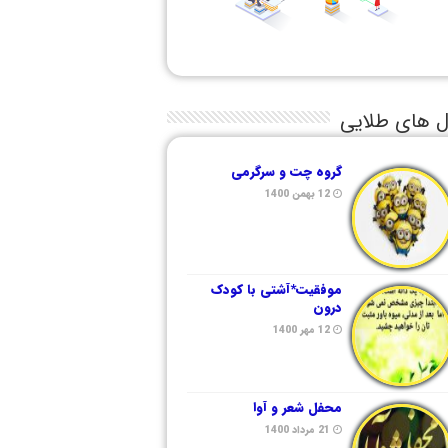
ل های طلایی
گروه چت و سرگرمی
12 بهمن 1400
موفقیت*آشتی با کودک
درون
12 مهر 1400
محفل شعر و آوا
21 مرداد 1400