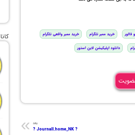
 فالور
خرید ممبر تلگرام
خرید ممبر واقعی تلگرام
کانا
رام
دانلود اپلیکیشن لاین استور
ضویت
بعد
? Journall.home_NK ?