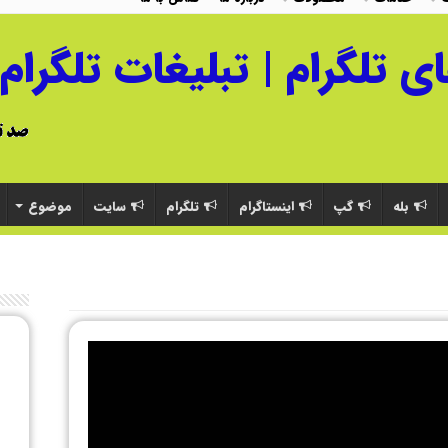
بله
گپ
اینستاگرام
تلگرام
سایت
موضوع