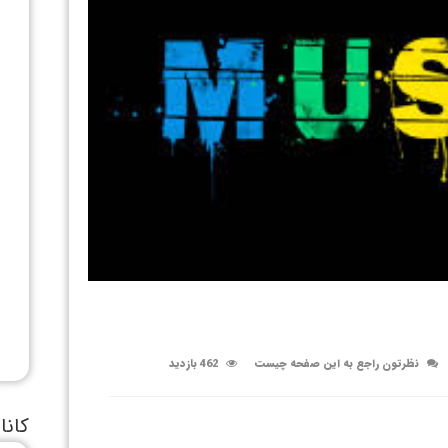
نظرتون راجع به این صفحه چیست
462 بازدید
کانا