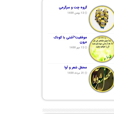
گروه چت و سرگرمی
12 بهمن 1400
موفقیت*آشتی با کودک
درون
12 مهر 1400
محفل شعر و آوا
21 مرداد 1400