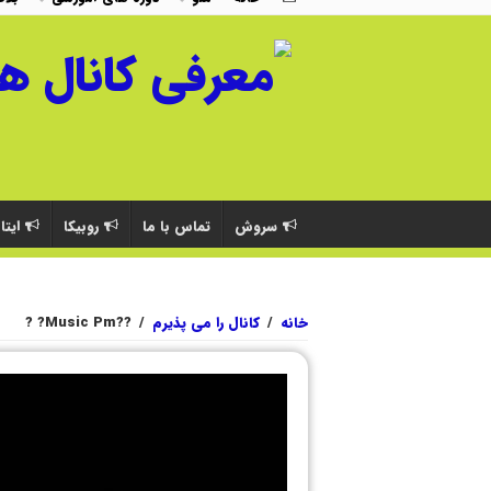
سروش
تماس با ما
روبیکا
ایتا
خانه
/
کانال را می پذیرم
/
??Music Pm? ?