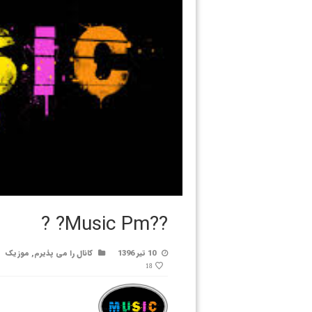
??Music Pm? ?
10 تیر 1396
کانال را می پذیرم
,
موزیک
18