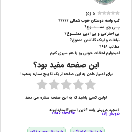
)
0
(
0
گپ واسه دوستان خوب شمالی ?????
پــی وی ممـــنــوع?
بی احترامی و بی ادبی ممنـــوع?
تبلغات و لینک گذاشتن ممنوع?
مطالب ۱۸+?
امیدوارم لحظات خوبی رو با هم سپری کنیم
این صفحه مفید بود؟
برای امتیاز دادن به این صفحه از یک تا پنج ستاره بدهید !
اولین کسی باشید که به این صفحه ستاره می دهد
#مجید_درویش_زاده #لاین_استور#استارتاپونه
درویش زاده
Darvishzade
خرید پنل نمایندگی
خرید پنل ممبر و فالور