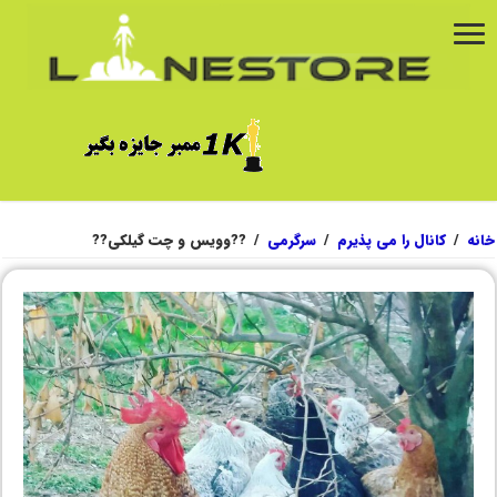
خانه
/
کانال را می پذیرم
/
سرگرمی
/
??وویس و چت گیلکی??