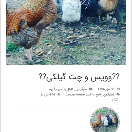
??وویس و چت گیلکی??
11 مهر 1396
سرگرمی
,
کانال را می پذیرم
نظرتون راجع به این صفحه چیست
406 بازدید
9