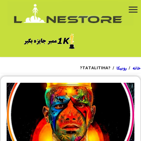
خانه
/
روبیکا
/
?TATALITIHA?