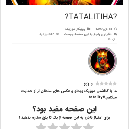
?TATALITIHA?
14 دی 1399
روبیکا
,
موزیک
نظرتون راجع به این صفحه چیست
337 بازدید
10
)
0
(
0
ما با گذاشتن موزیک ویدئو و عکس های سلطان از او حمایت
میکنیم.#tatality
این صفحه مفید بود؟
برای امتیاز دادن به این صفحه از یک تا پنج ستاره بدهید !