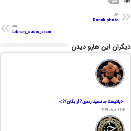
Tags
تتلو
قبل
Ronak photo
بعد
Library_audio_aram
دیگران این هارو دیدن
⊰باتیستا|جانسینا|رندی?{رایگان}?⊱
11 مرداد 1401