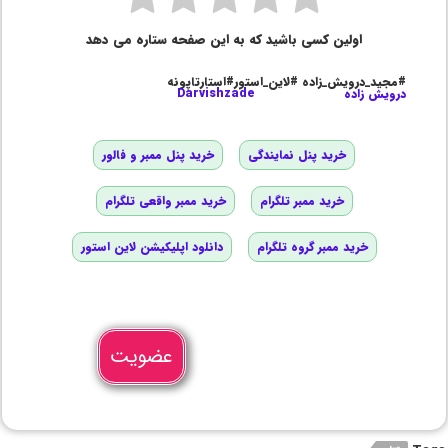
اولین کسی باشید که به این صفحه ستاره می دهد
#مجید_درویش_زاده #لاین_استور#استارتاپونه
درویش زاده
Darvishzade
خرید پنل نمایندگی
خرید پنل ممبر و فالور
خرید ممبر تلگرام
خرید ممبر واقعی تلگرام
خرید ممبر گروه تلگرام
دانلود اپلیکیشن لاین استور
عضویت