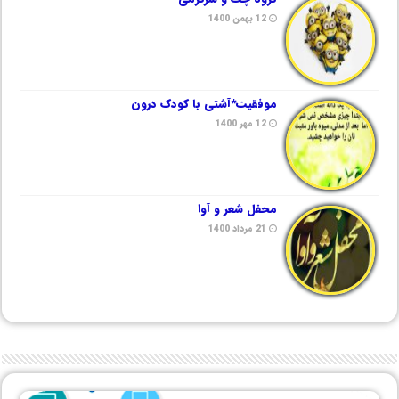
12 بهمن 1400
موفقیت*آشتی با کودک درون
12 مهر 1400
محفل شعر و آوا
21 مرداد 1400