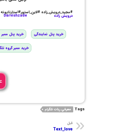
#مجید_درویش_زاده #لاین_استور#استارتاپونه
درویش زاده
Darvishzade
خرید پنل نمایندگی
خرید پنل ممبر و
خرید ممبر گروه تلگ
ع
Tags
معرفي ربات تلگرام
قبل
Text_love