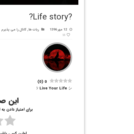
?Life story?
12 مهر 1396
ربات ها
,
کانال را می پذیرم
11
)
0
(
0
ｼ Live Your Life シ
این صف
برای امتیاز دادن به
اولین کسی باشی