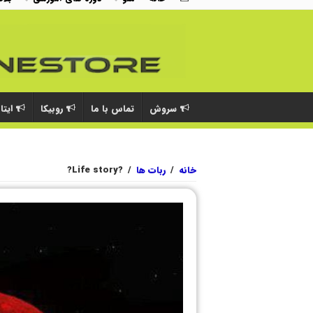
سروش
تماس با ما
روبیکا
ایتا
خانه
/
ربات ها
/
?Life story?