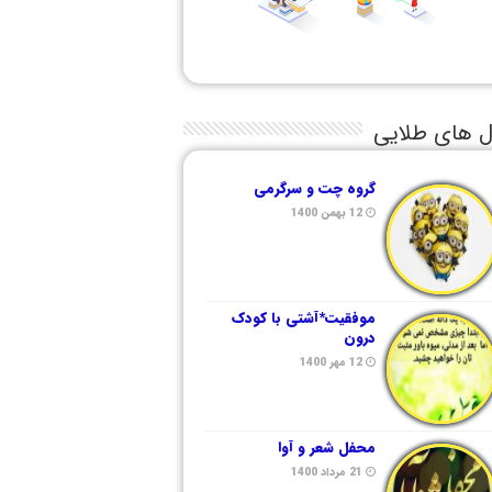
ل های طلایی
گروه چت و سرگرمی
12 بهمن 1400
موفقیت*آشتی با کودک
درون
12 مهر 1400
محفل شعر و آوا
21 مرداد 1400