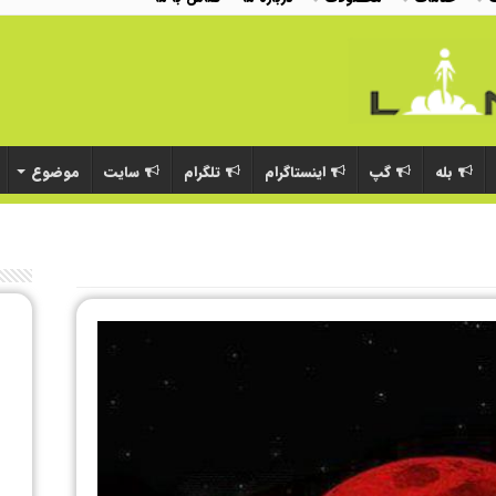
بله
گپ
اینستاگرام
تلگرام
سایت
موضوع