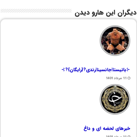
دیگران این هارو دیدن
⊰باتیستا|جانسینا|رندی?{رایگان}?⊱
11 مرداد 1401
خبرهای لحضه ای و داغ
11 مرداد 1401