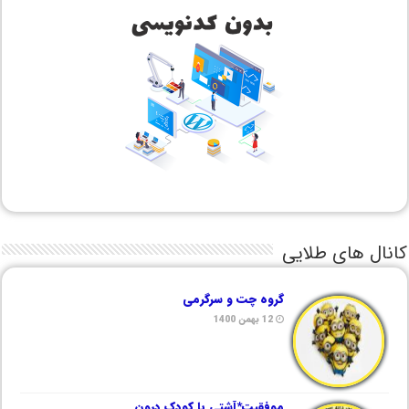
کانال های طلایی
گروه چت و سرگرمی
12 بهمن 1400
موفقیت*آشتی با کودک درون