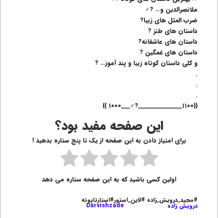
ملانصرالدین و… ?‍♂️
ضرب المثل های زیبا?
داستان های طنز ?
داستان های عاشقانه?
داستان های غمگین ?
و کلی داستان کوتاه زیبا و پند آموز… ?
.
.
.
{{۱۱۰۰_______________?‍♂️___۱۰۰۰ }}
این صفحه مفید بود؟
برای امتیاز دادن به این صفحه از یک تا پنج ستاره بدهید !
اولین کسی باشید که به این صفحه ستاره می دهد
#مجید_درویش_زاده #لاین_استور#استارتاپونه
درویش زاده
Darvishzade