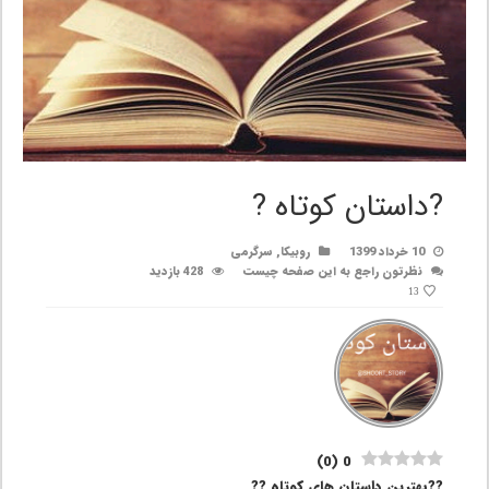
?داستان کوتاه ?
10 خرداد 1399
روبیکا
,
سرگرمی
نظرتون راجع به این صفحه چیست
428 بازدید
13
)
0
(
0
??بهترین داستان های کوتاه ??