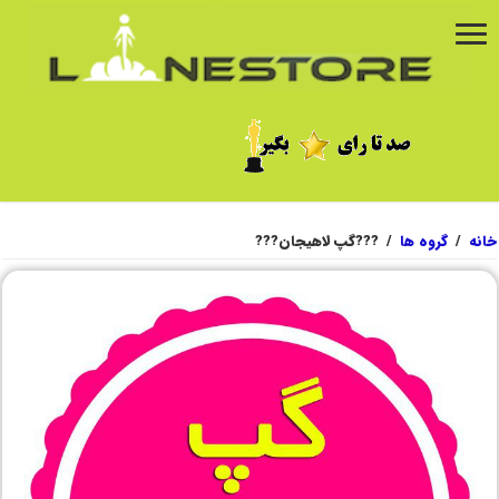
خانه
/
گروه ها
/
???گپ لاهیجان???