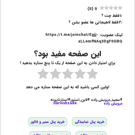
)
0
(
0
۱٫فقط چت ?
۲٫فقط لاهیجانی ها عضو بشن ?
لینک عضویت: https://t.me/joinchat/Egjj-
xLLemfNAq3DgF0GBQ
این صفحه مفید بود؟
برای امتیاز دادن به این صفحه از یک تا پنج ستاره بدهید !
اولین کسی باشید که به این صفحه ستاره می دهد
#مجید_درویش_زاده #لاین_استور#استارتاپونه
درویش زاده
Darvishzade
خرید پنل نمایندگی
خرید پنل ممبر و فالور