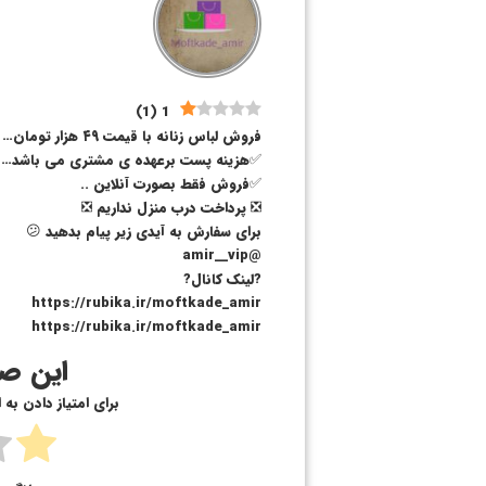
)
1
(
1
فروش لباس زنانه با قیمت ۴۹ هزار تومان…
✅هزینه پست برعهده ی مشتری می باشد…
✅فروش فقط بصورت آنلاین ..
❎ پرداخت درب منزل نداریم ❎
برای سفارش به آیدی زیر پیام بدهید 😕
@amir__vip
?لینک کانال?
https://rubika.ir/moftkade_amir
https://rubika.ir/moftkade_amir
این صف
برای امتیاز دادن به