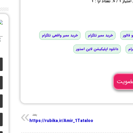
امتیاز
1
/ 5. تعداد آرا :
1
 فالور
خرید ممبر تلگرام
خرید ممبر واقعی تلگرام
رام
دانلود اپلیکیشن لاین استور
ضویت
بعد
https://rubika.ir/Amir_1Tataloo