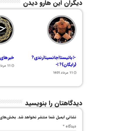
دیگران این هارو دیدن
⊰باتیستا|جانسینا|رندی?
خبرهای 
{رایگان}?⊱
11 مرداد 1401
11 مرداد 1401
دیدگاهتان را بنویسید
نشانی ایمیل شما منتشر نخواهد شد.
بخش‌های م
دیدگاه
*