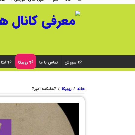
سروش
تماس با ما
روبیکا
ایتا
خانه
/
روبیکا
/
?مفتکده امیر?