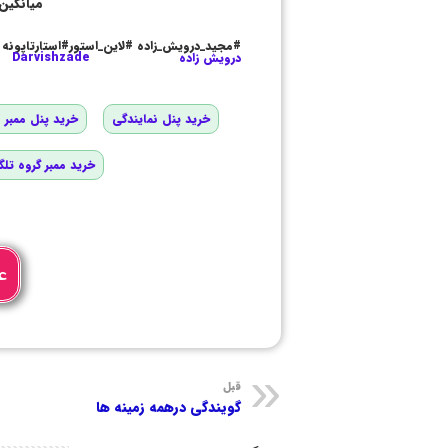
میانگین 
#مجید_درویش_زاده #لاین_استور#استارتاپونه
درویش زاده
Darvishzade
خرید پنل نمایندگی
خرید پنل ممبر و
خرید ممبر گروه تلگ
ع
قبل
گویندگی درهمه زمینه ها