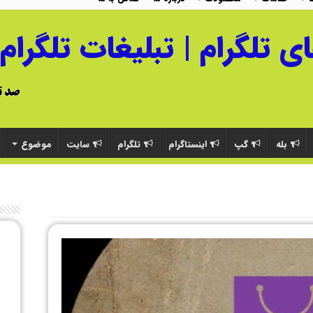
بله
گپ
اینستاگرام
تلگرام
سایت
موضوع