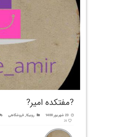
?مفتکده امیر?
23 شهریور 1400
روبیکا
,
فروشگاهی
20