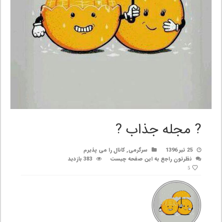
? مجله جذاب ?
25 تیر 1396
سرگرمی
,
کانال را می پذیرم
نظرتون راجع به این صفحه چیست
383 بازدید
5