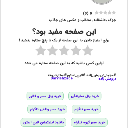
)
0
(
0
جوک ,عاشقانه, مطالب و عکس های جذاب
این صفحه مفید بود؟
برای امتیاز دادن به این صفحه از یک تا پنج ستاره بدهید !
اولین کسی باشید که به این صفحه ستاره می دهد
#مجید_درویش_زاده #لاین_استور#استارتاپونه
درویش زاده
Darvishzade
خرید پنل نمایندگی
خرید پنل ممبر و فالور
خرید ممبر تلگرام
خرید ممبر واقعی تلگرام
خرید ممبر گروه تلگرام
دانلود اپلیکیشن لاین استور