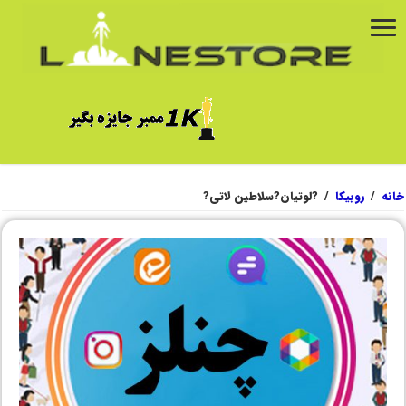
خانه
/
روبیکا
/
?لوتیان?سلاطین لاتی?