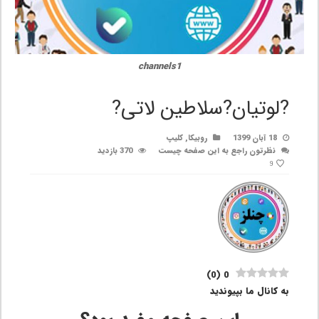
channels1
?لوتیان?سلاطین لاتی?
18 آبان 1399
روبیکا
,
کلیپ
نظرتون راجع به این صفحه چیست
370 بازدید
9
)
0
(
0
به کانال ما بپیوندید