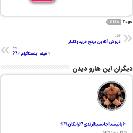
Tags
REZA
قبل
فروش آنلاین برنج فریدونکنار
بعد
☆فیلم اینستاگرام☆??
دیگران این هارو دیدن
⊰باتیستا|جانسینا|رندی?{رایگان}?⊱
11 مرداد 1401