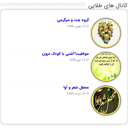
کانال های طلایی
گروه چت و سرگرمی
12 بهمن 1400
موفقیت*آشتی با کودک درون
12 مهر 1400
محفل شعر و آوا
21 مرداد 1400