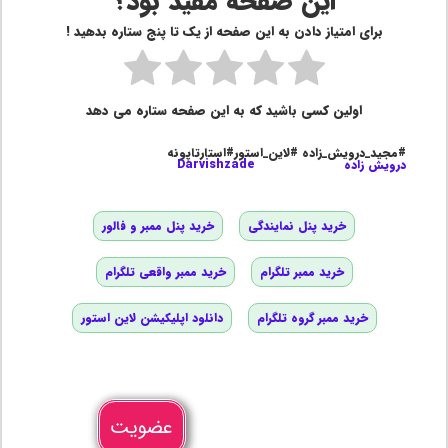
این صفحه مفید بود؟
برای امتیاز دادن به این صفحه از یک تا پنج ستاره بدهید !
اولین کسی باشید که به این صفحه ستاره می دهد
#مجید_درویش_زاده #لاین_استور#استارتاپونه
درویش زاده
Darvishzade
خرید پنل نمایندگی
خرید پنل ممبر و فالور
خرید ممبر تلگرام
خرید ممبر واقعی تلگرام
خرید ممبر گروه تلگرام
دانلود اپلیکیشن لاین استور
عضویت