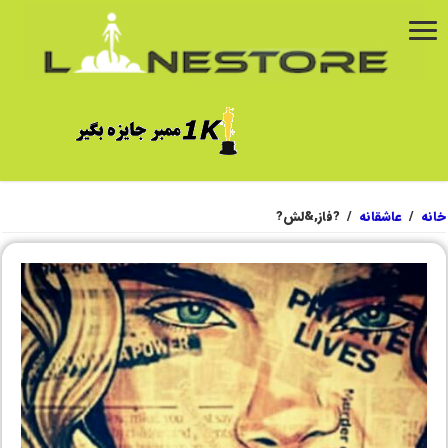
خانه
/
عاشقانه
/
?فاز,&لش?