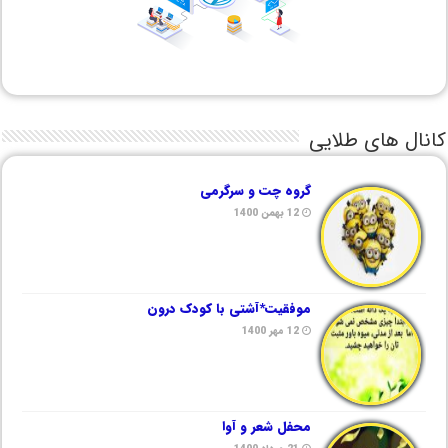
کانال های طلایی
گروه چت و سرگرمی
12 بهمن 1400
موفقیت*آشتی با کودک درون
12 مهر 1400
محفل شعر و آوا