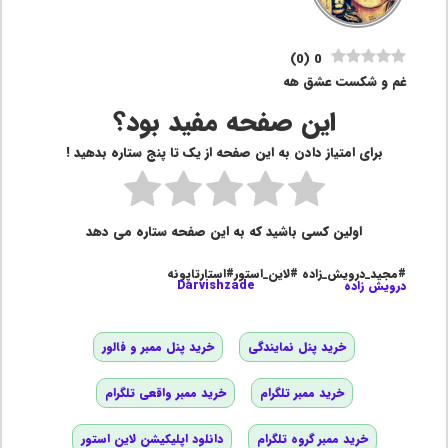
)
0
(
0
غم و شکست عشق هه
این صفحه مفید بود؟
برای امتیاز دادن به این صفحه از یک تا پنج ستاره بدهید !
اولین کسی باشید که به این صفحه ستاره می دهد
#مجید_درویش_زاده #لاین_استور#استارتاپونه
درویش زاده
Darvishzade
خرید پنل نمایندگی
خرید پنل ممبر و فالور
خرید ممبر تلگرام
خرید ممبر واقعی تلگرام
خرید ممبر گروه تلگرام
دانلود اپلیکیشن لاین استور