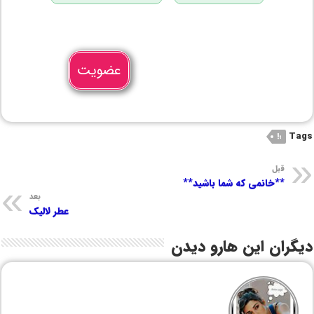
عضویت
Tags
؛!
قبل
**خانمی که شما باشید**
بعد
عطر لالیک
دیگران این هارو دیدن