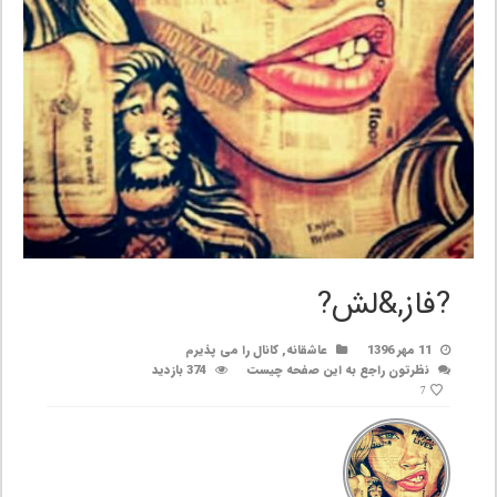
?فاز,&لش?
11 مهر 1396
عاشقانه
,
کانال را می پذیرم
نظرتون راجع به این صفحه چیست
374 بازدید
7