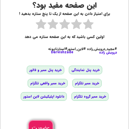
این صفحه مفید بود؟
برای امتیاز دادن به این صفحه از یک تا پنج ستاره بدهید !
اولین کسی باشید که به این صفحه ستاره می دهد
#مجید_درویش_زاده #لاین_استور#استارتاپونه
درویش زاده
Darvishzade
خرید پنل نمایندگی
خرید پنل ممبر و فالور
خرید ممبر تلگرام
خرید ممبر واقعی تلگرام
خرید ممبر گروه تلگرام
دانلود اپلیکیشن لاین استور
عضویت