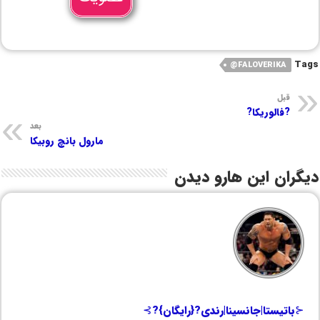
Tags
FALOVERIKA@
قبل
?فالوریکا?
بعد
مارول بانچ روبیکا
دیگران این هارو دیدن
⊰باتیستا|جانسینا|رندی?{رایگان}?⊱