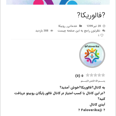
?فالوریکا?
28 تیر 1399
خدماتی
,
روبیکا
نظرتون راجع به این صفحه چیست
388 بازدید
6
)
0
(
0
﷽
به کانال?فالوریکا?خوش آمدید?
?در این کانال با کسب امتیاز در کانال فالور رایگان روبینو دریافت
کنید?
آیدی کانال
? @Faloverika ?