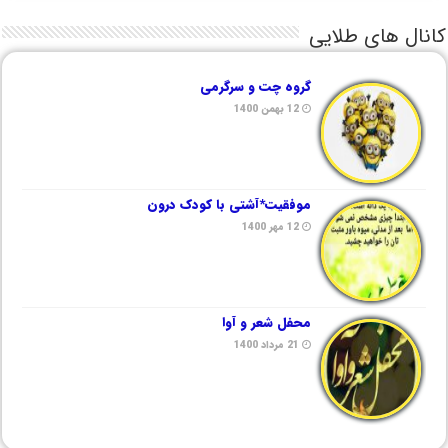
کانال های طلایی
گروه چت و سرگرمی
12 بهمن 1400
موفقیت*آشتی با کودک درون
12 مهر 1400
محفل شعر و آوا
21 مرداد 1400