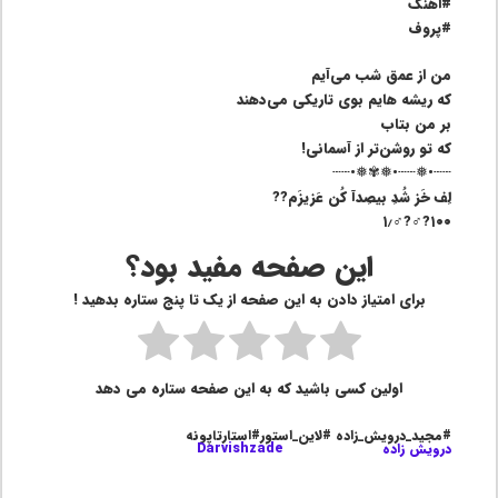
#اهنگ
#پروف
من از عمق شب می‌آیم
که ریشه هایم‌ بوی تاریکی می‌دهند
بر من بتاب
که تو روشن‌تر‌ از آسمانی!
┄┄•❅┄┄•❅✾❅•┄┄
لِف خَز شُدِ بیصِدآ کُن عَزیزَم??
۱۰۰?‍♂️?‍♂️۱٫
این صفحه مفید بود؟
برای امتیاز دادن به این صفحه از یک تا پنج ستاره بدهید !
اولین کسی باشید که به این صفحه ستاره می دهد
#مجید_درویش_زاده #لاین_استور#استارتاپونه
درویش زاده
Darvishzade