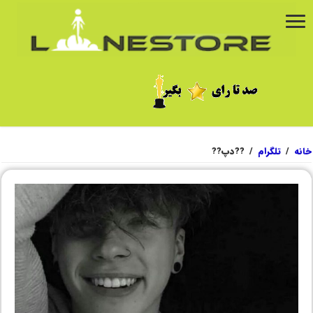
خانه
/
تلگرام
/
??دپ??