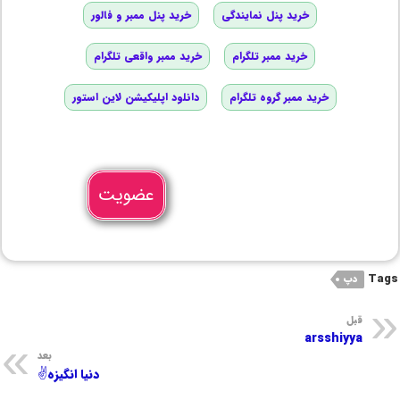
خرید پنل نمایندگی
خرید پنل ممبر و فالور
خرید ممبر تلگرام
خرید ممبر واقعی تلگرام
خرید ممبر گروه تلگرام
دانلود اپلیکیشن لاین استور
عضویت
Tags
دپ
قبل
arsshiyya
بعد
دنیا انگیزه✌